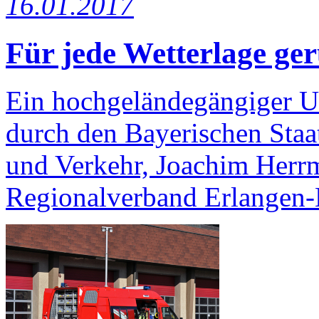
16.01.2017
Für jede Wetterlage ge
Ein hochgeländegängiger U
durch den Bayerischen Staat
und Verkehr, Joachim Her
Regionalverband Erlangen-Hö