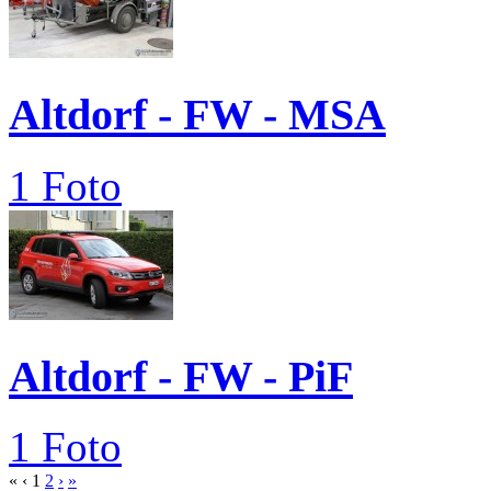
Altdorf - FW - MSA
1 Foto
Altdorf - FW - PiF
1 Foto
«
‹
1
2
›
»