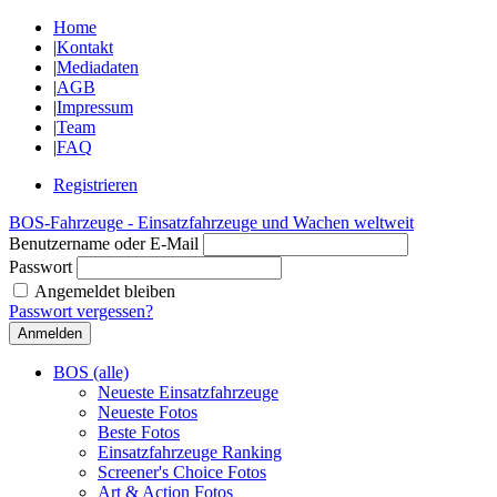
Home
|
Kontakt
|
Mediadaten
|
AGB
|
Impressum
|
Team
|
FAQ
Registrieren
BOS-Fahrzeuge - Einsatzfahrzeuge und Wachen weltweit
Benutzername oder E-Mail
Passwort
Angemeldet bleiben
Passwort vergessen?
BOS (alle)
Neueste Einsatzfahrzeuge
Neueste Fotos
Beste Fotos
Einsatzfahrzeuge Ranking
Screener's Choice Fotos
Art & Action Fotos