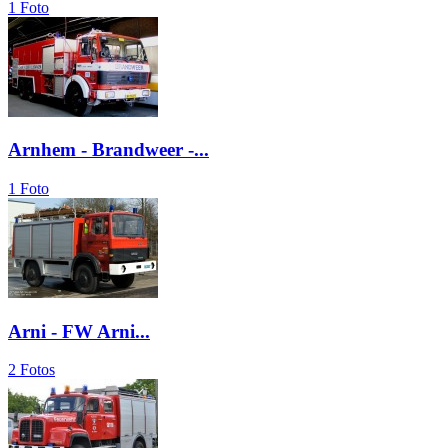
1 Foto
Arnhem - Brandweer -...
1 Foto
Arni - FW Arni...
2 Fotos