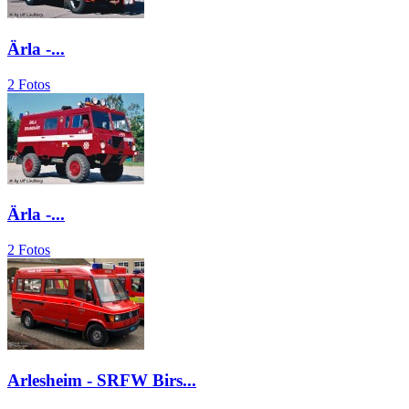
Ärla -...
2 Fotos
Ärla -...
2 Fotos
Arlesheim - SRFW Birs...