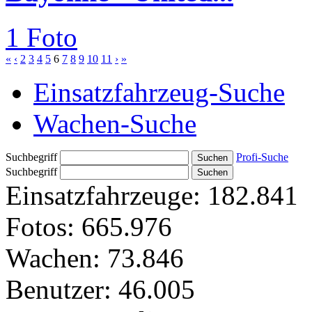
1 Foto
«
‹
2
3
4
5
6
7
8
9
10
11
›
»
Einsatzfahrzeug-Suche
Wachen-Suche
Suchbegriff
Profi-Suche
Suchbegriff
Einsatzfahrzeuge:
182.841
Fotos:
665.976
Wachen:
73.846
Benutzer:
46.005