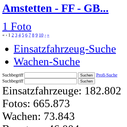
Amstetten - FF - GB...
1 Foto
«
‹
1
2
3
4
5
6
7
8
9
10
›
»
Einsatzfahrzeug-Suche
Wachen-Suche
Suchbegriff
Profi-Suche
Suchbegriff
Einsatzfahrzeuge:
182.802
Fotos:
665.873
Wachen:
73.843