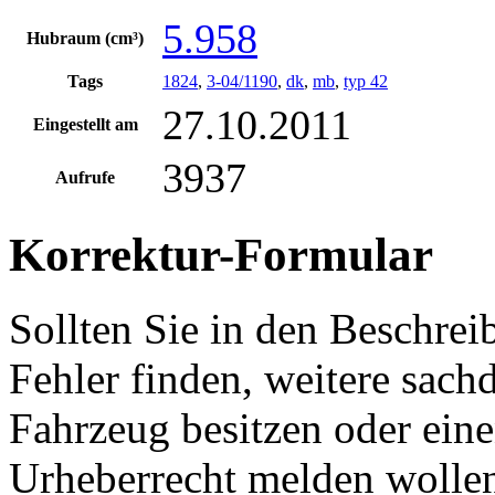
5.958
Hubraum (cm³)
Tags
1824
,
3-04/1190
,
dk
,
mb
,
typ 42
27.10.2011
Eingestellt am
3937
Aufrufe
Korrektur-Formular
Sollten Sie in den Beschre
Fehler finden, weitere sach
Fahrzeug besitzen oder ein
Urheberrecht melden wollen