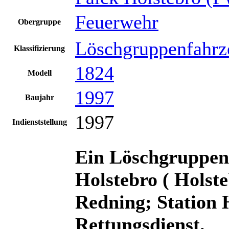
Feuerwehr
Obergruppe
Löschgruppenfahrz
Klassifizierung
1824
Modell
1997
Baujahr
1997
Indienststellung
Ein Löschgruppen
Holstebro ( Hols
Redning; Station H
Rettungsdienst.