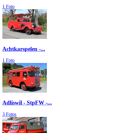
1 Foto
Achtkarspelen -...
1 Foto
Adliswil - StpFW -...
3 Fotos