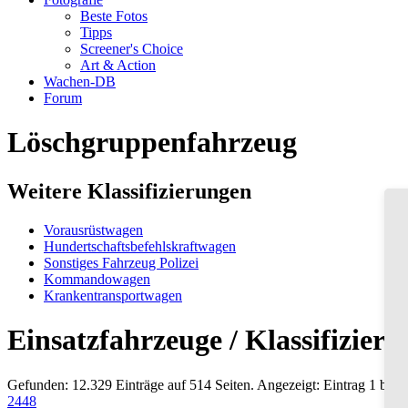
Beste Fotos
Tipps
Screener's Choice
Art & Action
Wachen-DB
Forum
Löschgruppenfahrzeug
Weitere Klassifizierungen
Vorausrüstwagen
Hundertschaftsbefehlskraftwagen
Sonstiges Fahrzeug Polizei
Kommandowagen
Krankentransportwagen
Einsatzfahrzeuge / Klassifizie
Gefunden: 12.329 Einträge auf 514 Seiten. Angezeigt: Eintrag 1 bis 2
24
48