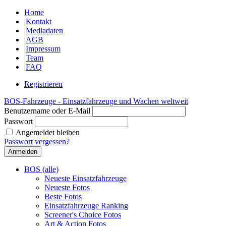
Home
|
Kontakt
|
Mediadaten
|
AGB
|
Impressum
|
Team
|
FAQ
Registrieren
BOS-Fahrzeuge - Einsatzfahrzeuge und Wachen weltweit
Benutzername oder E-Mail
Passwort
Angemeldet bleiben
Passwort vergessen?
BOS (alle)
Neueste Einsatzfahrzeuge
Neueste Fotos
Beste Fotos
Einsatzfahrzeuge Ranking
Screener's Choice Fotos
Art & Action Fotos