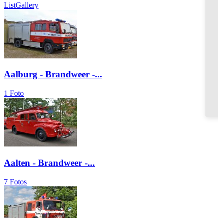
List
Gallery
Aalburg - Brandweer -...
1 Foto
Aalten - Brandweer -...
7 Fotos