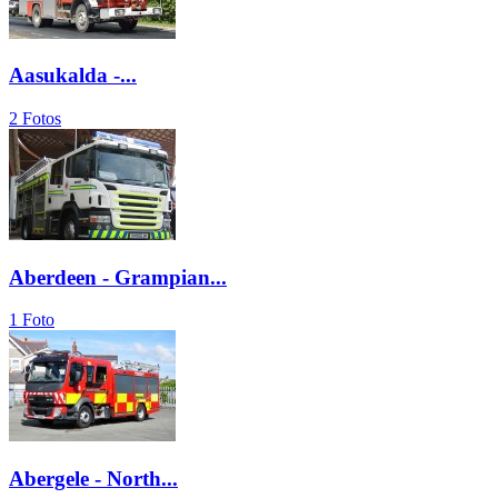
Aasukalda -...
2 Fotos
Aberdeen - Grampian...
1 Foto
Abergele - North...