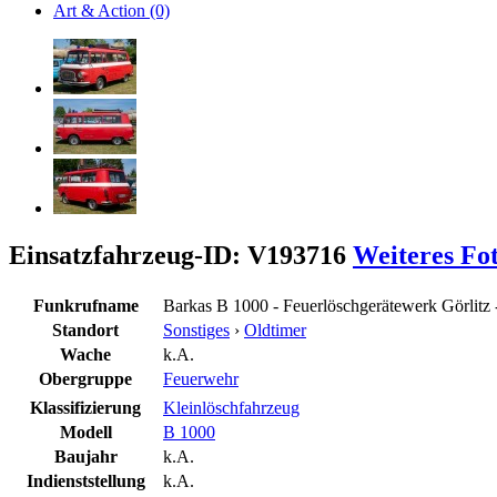
Art & Action (0)
Einsatzfahrzeug-ID: V193716
Weiteres Fo
Funkrufname
Barkas B 1000 - Feuerlöschgerätewerk Görlitz 
Standort
Sonstiges
›
Oldtimer
Wache
k.A.
Obergruppe
Feuerwehr
Klassifizierung
Kleinlöschfahrzeug
Modell
B 1000
Baujahr
k.A.
Indienststellung
k.A.