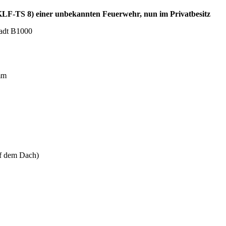
(KLF-TS 8) einer unbekannten Feuerwehr, nun im Privatbesitz
adt B1000
mm
uf dem Dach)