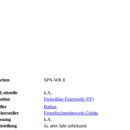
ichen
SPN-WR 8
eitstelle
k.A.
ation
Freiwillige Feuerwehr (FF)
ller
Barkas
hersteller
Feuerlöschgerätewerk Görlitz
assung
k.A.
tstellung
Ja, aber Jahr unbekannt