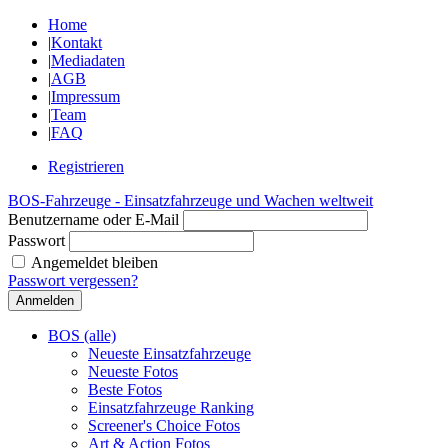
Home
|
Kontakt
|
Mediadaten
|
AGB
|
Impressum
|
Team
|
FAQ
Registrieren
BOS-Fahrzeuge - Einsatzfahrzeuge und Wachen weltweit
Benutzername oder E-Mail
Passwort
Angemeldet bleiben
Passwort vergessen?
BOS (alle)
Neueste Einsatzfahrzeuge
Neueste Fotos
Beste Fotos
Einsatzfahrzeuge Ranking
Screener's Choice Fotos
Art & Action Fotos