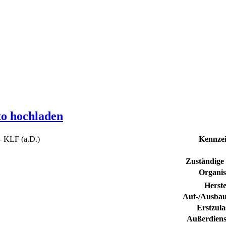
to hochladen
- KLF (a.D.)
Kennze
Zuständige L
Organis
Herste
Auf-/Ausbau
Erstzul
Außerdiens