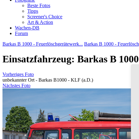
Beste Fotos
Tipps
Screener's Choice
Art & Action
Wachen-DB
Forum
Barkas B 1000 - Feuerlöschgerätewerk...
Barkas B 1000 - Feuerlösch
Einsatzfahrzeug: Barkas B 1000
Vorheriges Foto
unbekannter Ort - Barkas B1000 - KLF (a.D.)
Nächstes Foto