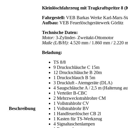
Kleinlöschfahrzeug mit Tragkraftspritze 8 
Fahrgestell:
VEB Barkas Werke Karl-Marx-St
Aufbau:
VEB Feuerlöschgerätewerk Görlitz
Technische Daten:
Motor:
3-Zylinder- Zweitakt-Ottomotor
Maße (L/B/H):
4.520 mm / 1.860 mm / 2.220 
Beladung:
TS 8/8
9 Druckschläuche C 15m
12 Druckschläuche B 20m
1 Druckschlauch B 5m
3 Druckluft - Atemgeräte (DLA)
4 Saugschläuche A / 2,5 m (Halterung a
1 Verteiler B-CBC
2 Mehrzweckstrahlrohre CM
1 Vollstrahlrohr CV
Beschreibung
1 Vollstrahlrohr BV
1 Handfeuerlöscher CB 2l
1 Kasten für TS-Werkzeug
4 Signaltaschenlampen