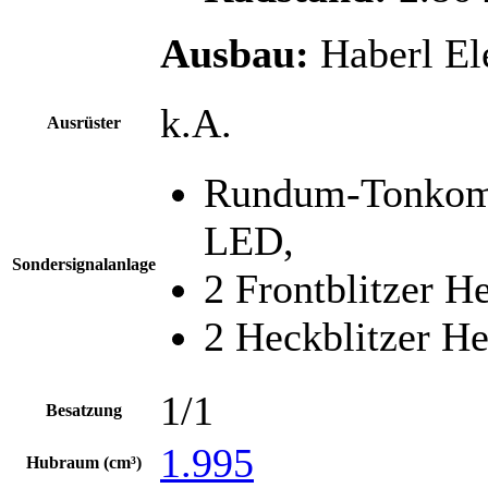
Ausbau:
Haberl El
k.A.
Ausrüster
Rundum-Tonkomb
LED,
Sondersignalanlage
2 Frontblitzer H
2 Heckblitzer H
1/1
Besatzung
1.995
Hubraum (cm³)