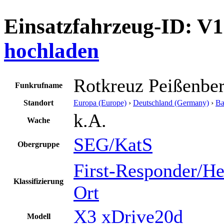
Einsatzfahrzeug-ID: V
hochladen
Rotkreuz Peißenber
Funkrufname
Standort
Europa (Europe)
›
Deutschland (Germany)
›
Ba
k.A.
Wache
SEG/KatS
Obergruppe
First-Responder/He
Klassifizierung
Ort
X3 xDrive20d
Modell