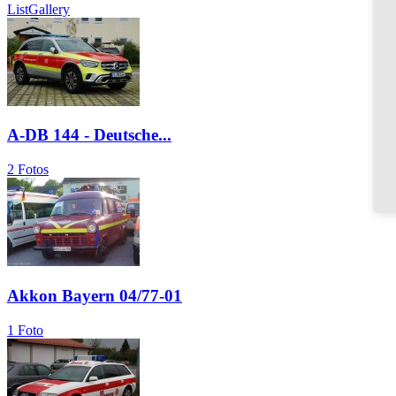
List
Gallery
A-DB 144 - Deutsche...
2 Fotos
Akkon Bayern 04/77-01
1 Foto