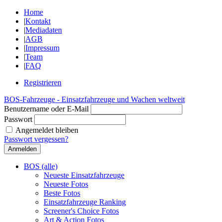
Home
|
Kontakt
|
Mediadaten
|
AGB
|
Impressum
|
Team
|
FAQ
Registrieren
BOS-Fahrzeuge - Einsatzfahrzeuge und Wachen weltweit
Benutzername oder E-Mail
Passwort
Angemeldet bleiben
Passwort vergessen?
BOS (alle)
Neueste Einsatzfahrzeuge
Neueste Fotos
Beste Fotos
Einsatzfahrzeuge Ranking
Screener's Choice Fotos
Art & Action Fotos