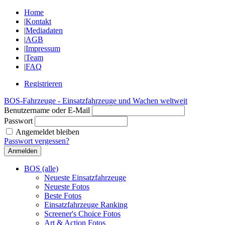
Home
|
Kontakt
|
Mediadaten
|
AGB
|
Impressum
|
Team
|
FAQ
Registrieren
BOS-Fahrzeuge - Einsatzfahrzeuge und Wachen weltweit
Benutzername oder E-Mail
Passwort
Angemeldet bleiben
Passwort vergessen?
BOS (alle)
Neueste Einsatzfahrzeuge
Neueste Fotos
Beste Fotos
Einsatzfahrzeuge Ranking
Screener's Choice Fotos
Art & Action Fotos