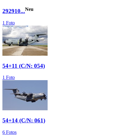
Neu
292910...
1 Foto
54+11 (C/N: 054)
1 Foto
54+14 (C/N: 061)
6 Fotos