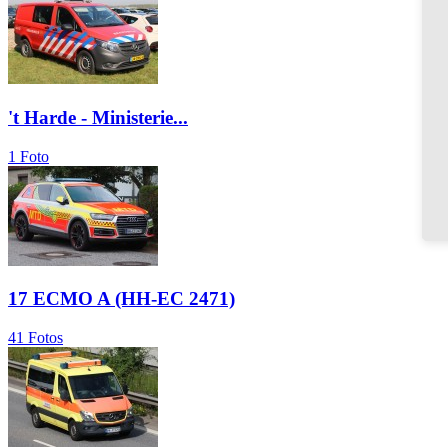
't Harde - Ministerie...
1 Foto
17 ECMO A (HH-EC 2471)
41 Fotos