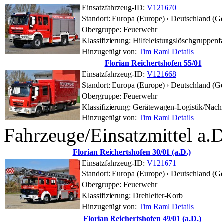
Einsatzfahrzeug-ID:
V121670
Standort:
Europa (Europe) › Deutschland (G
Obergruppe: Feuerwehr
Klassifizierung: Hilfeleistungslöschgruppen
Hinzugefügt von:
Tim Raml
Details
Florian Reichertshofen 55/01
Einsatzfahrzeug-ID:
V121668
Standort:
Europa (Europe) › Deutschland (G
Obergruppe: Feuerwehr
Klassifizierung: Gerätewagen-Logistik/Nac
Hinzugefügt von:
Tim Raml
Details
Fahrzeuge/Einsatzmittel a.D
Florian Reichertshofen 30/01 (a.D.)
Einsatzfahrzeug-ID:
V121671
Standort:
Europa (Europe) › Deutschland (G
Obergruppe: Feuerwehr
Klassifizierung: Drehleiter-Korb
Hinzugefügt von:
Tim Raml
Details
Florian Reichertshofen 49/01 (a.D.)