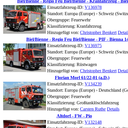
Biel/Bienne - Regio Feu Biel/Bienne - Kranfahrzeug - Bien
Einsatzfahrzeug-ID:
V136978
Standort:
Europa (Europe) › Schweiz (Switze
Obergruppe: Feuerwehr
Klassifizierung: Kranfahrzeug
Hinzugefügt von:
Christopher Benkert
Detai
Biel/Bienne - Regio Feu Biel/Bienne - PIF - Bienna 1
Einsatzfahrzeug-ID:
V136975
Standort:
Europa (Europe) › Schweiz (Switze
Obergruppe: Feuerwehr
Klassifizierung: Rüstwagen
Hinzugefügt von:
Christopher Benkert
Detai
Florian Morl 61/22-01 (a.D.)
Einsatzfahrzeug-ID:
V134239
Standort:
Europa (Europe) › Deutschland (G
Obergruppe: Feuerwehr
Klassifizierung: Großtanklöschfahrzeug
Hinzugefügt von:
Carsten Ruthe
Details
Altdorf - FW - Pio
Einsatzfahrzeug-ID:
V132148