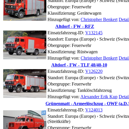
Standort:
Europa (Europe) › Schweiz (Switze
Obergruppe: Feuerwehr
Klassifizierung: Gerätewagen
Hinzugefügt von:
Christopher Benkert
Detai
Altdorf - FW - RFZ
Einsatzfahrzeug-ID:
V132145
Standort:
Europa (Europe) › Schweiz (Switze
Obergruppe: Feuerwehr
Klassifizierung: Rüstwagen
Hinzugefügt von:
Christopher Benkert
Detai
Altdorf - FW - TLF 48/40-10
Einsatzfahrzeug-ID:
V126220
Standort:
Europa (Europe) › Schweiz (Switze
Obergruppe: Feuerwehr
Klassifizierung: Tanklöschfahrzeug
Hinzugefügt von:
Alexander Erik Kup
Detai
Grünenmatt - Armeelöschzug - OWF (a.D.
Einsatzfahrzeug-ID:
V124013
Standort:
Europa (Europe) › Schweiz (Switze
(Streitkräfte)
Obergruppe: Feuerwehr