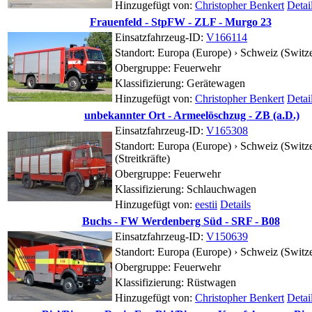
Hinzugefügt von:
Christopher Benkert
Detai
Frauenfeld - StpFW - ZLF - Murgo 23
Einsatzfahrzeug-ID:
V166114
Standort:
Europa (Europe) › Schweiz (Switze
Obergruppe: Feuerwehr
Klassifizierung: Gerätewagen
Hinzugefügt von:
Christopher Benkert
Detai
unbekannter Ort - Armeelöschzug - ZB (a.D.)
Einsatzfahrzeug-ID:
V165308
Standort:
Europa (Europe) › Schweiz (Switze
(Streitkräfte)
Obergruppe: Feuerwehr
Klassifizierung: Schlauchwagen
Hinzugefügt von:
eestii
Details
Buchs - FW Werdenberg Süd - SRF - B08
Einsatzfahrzeug-ID:
V150639
Standort:
Europa (Europe) › Schweiz (Switze
Obergruppe: Feuerwehr
Klassifizierung: Rüstwagen
Hinzugefügt von:
Christopher Benkert
Detai