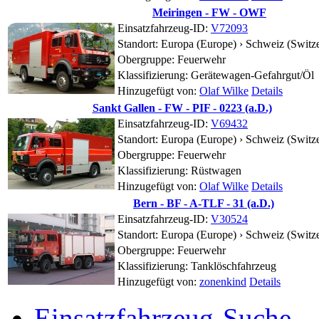
Meiringen - FW - OWF
Einsatzfahrzeug-ID:
V72093
Standort:
Europa (Europe) › Schweiz (Switze
Obergruppe: Feuerwehr
Klassifizierung: Gerätewagen-Gefahrgut/Öl
Hinzugefügt von:
Olaf Wilke
Details
Sankt Gallen - FW - PIF - 0223 (a.D.)
Einsatzfahrzeug-ID:
V69432
Standort:
Europa (Europe) › Schweiz (Switze
Obergruppe: Feuerwehr
Klassifizierung: Rüstwagen
Hinzugefügt von:
Olaf Wilke
Details
Bern - BF - A-TLF - 31 (a.D.)
Einsatzfahrzeug-ID:
V30524
Standort:
Europa (Europe) › Schweiz (Switze
Obergruppe: Feuerwehr
Klassifizierung: Tanklöschfahrzeug
Hinzugefügt von:
zonenkind
Details
Einsatzfahrzeug-Suche