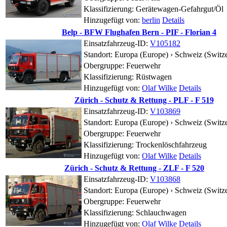
Klassifizierung: Gerätewagen-Gefahrgut/Öl
Hinzugefügt von:
berlin
Details
Belp - BFW Flughafen Bern - PIF - Florian 4
Einsatzfahrzeug-ID:
V105182
Standort:
Europa (Europe) › Schweiz (Switze
Obergruppe: Feuerwehr
Klassifizierung: Rüstwagen
Hinzugefügt von:
Olaf Wilke
Details
Zürich - Schutz & Rettung - PLF - F 519
Einsatzfahrzeug-ID:
V103869
Standort:
Europa (Europe) › Schweiz (Switze
Obergruppe: Feuerwehr
Klassifizierung: Trockenlöschfahrzeug
Hinzugefügt von:
Olaf Wilke
Details
Zürich - Schutz & Rettung - ZLF - F 520
Einsatzfahrzeug-ID:
V103868
Standort:
Europa (Europe) › Schweiz (Switze
Obergruppe: Feuerwehr
Klassifizierung: Schlauchwagen
Hinzugefügt von:
Olaf Wilke
Details