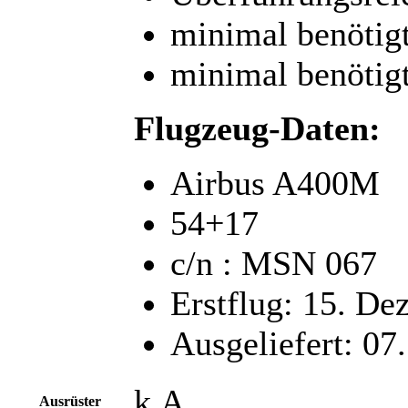
minimal benötig
minimal benötig
Flugzeug-Daten:
Airbus A400M
54+17
c/n : MSN 067
Erstflug: 15. D
Ausgeliefert: 07
k.A.
Ausrüster