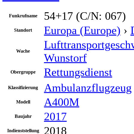
54+17 (C/N: 067)
Funkrufname
Europa (Europe)
›
Standort
Lufttransportgesch
Wache
Wunstorf
Rettungsdienst
Obergruppe
Ambulanzflugzeug
Klassifizierung
A400M
Modell
2017
Baujahr
2018
Indienststellung