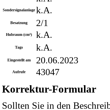
k.A.
Sondersignalanlage
2/1
Besatzung
k.A.
Hubraum (cm³)
k.A.
Tags
20.06.2023
Eingestellt am
43047
Aufrufe
Korrektur-Formular
Sollten Sie in den Beschre