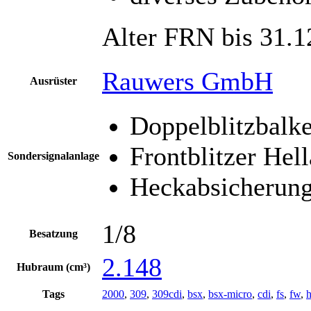
Alter FRN bis 31.1
Rauwers GmbH
Ausrüster
Doppelblitzbal
Frontblitzer He
Sondersignalanlage
Heckabsicherung
1/8
Besatzung
2.148
Hubraum (cm³)
Tags
2000
,
309
,
309cdi
,
bsx
,
bsx-micro
,
cdi
,
fs
,
fw
,