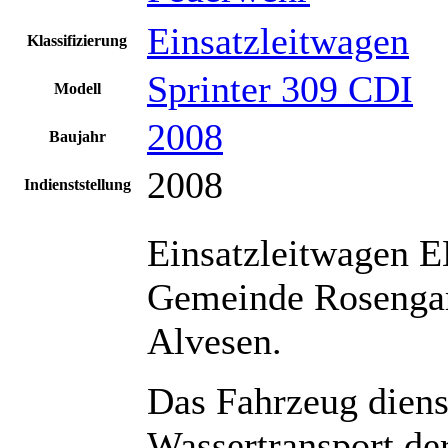
Einsatzleitwagen
Klassifizierung
Sprinter 309 CDI
Modell
2008
Baujahr
2008
Indienststellung
Einsatzleitwagen E
Gemeinde Rosengart
Alvesen.
Das Fahrzeug dien
Wassertransport de