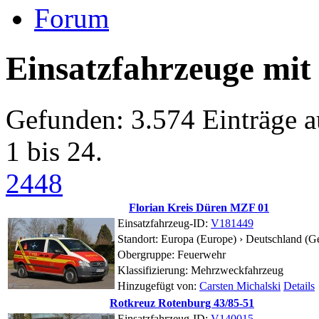
Forum
Einsatzfahrzeuge mit
Gefunden: 3.574 Einträge a
1 bis 24.
24
48
Florian Kreis Düren MZF 01
Einsatzfahrzeug-ID:
V181449
Standort:
Europa (Europe) › Deutschland (G
Obergruppe: Feuerwehr
Klassifizierung: Mehrzweckfahrzeug
Hinzugefügt von:
Carsten Michalski
Details
Rotkreuz Rotenburg 43/85-51
Einsatzfahrzeug-ID:
V140015