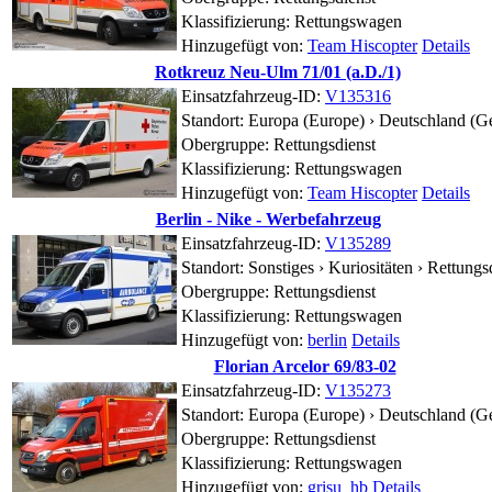
Klassifizierung: Rettungswagen
Hinzugefügt von:
Team Hiscopter
Details
Rotkreuz Neu-Ulm 71/01 (a.D./1)
Einsatzfahrzeug-ID:
V135316
Standort:
Europa (Europe) › Deutschland (G
Obergruppe: Rettungsdienst
Klassifizierung: Rettungswagen
Hinzugefügt von:
Team Hiscopter
Details
Berlin - Nike - Werbefahrzeug
Einsatzfahrzeug-ID:
V135289
Standort:
Sonstiges › Kuriositäten ›
Rettungs
Obergruppe: Rettungsdienst
Klassifizierung: Rettungswagen
Hinzugefügt von:
berlin
Details
Florian Arcelor 69/83-02
Einsatzfahrzeug-ID:
V135273
Standort:
Europa (Europe) › Deutschland (
Obergruppe: Rettungsdienst
Klassifizierung: Rettungswagen
Hinzugefügt von:
grisu_hb
Details