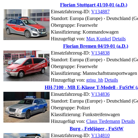
Florian Stuttgart 41/10-01 (a.D.)
Einsatzfahrzeug-ID:
V134887
Standort:
Europa (Europe) › Deutschland (
Obergruppe: Feuerwehr
Klassifizierung: Kommandowagen
Hinzugefügt von:
Max Kunkel
Details
Florian Bremen 04/19-01 (a.D.)
Einsatzfahrzeug-ID:
V134838
Standort:
Europa (Europe) › Deutschland (
Obergruppe: Feuerwehr
Klassifizierung: Mannschaftstransportwagen
Hinzugefügt von:
grisu_hb
Details
HH-7100 - MB E-Klasse T-Modell - FuStW (
Einsatzfahrzeug-ID:
V134836
Standort:
Europa (Europe) › Deutschland (G
Obergruppe: Polizei
Klassifizierung: Funkstreifenwagen
Hinzugefügt von:
Claus Tiedemann
Details
Burg - Feldjäger - FuStW
Einsatzfahrzeug-ID:
V134810