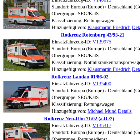
Standort:
Europa (Europe) › Deutschland (G
Obergruppe: SEG/KatS
Klassifizierung: Rettungswagen
Hinzugefügt von:
Klausmartin Friedrich
Deta
Rotkreuz Rotenburg 43/93-21
Einsatzfahrzeug-ID:
V139975
Standort:
Europa (Europe) › Deutschland (G
Obergruppe: SEG/KatS
Klassifizierung: Notfallkrankentransportwag
Hinzugefügt von:
Klausmartin Friedrich
Deta
Rotkreuz Landau 01/86-02
Einsatzfahrzeug-ID:
V135400
Standort:
Europa (Europe) › Deutschland (G
Obergruppe: SEG/KatS
Klassifizierung: Rettungswagen
Hinzugefügt von:
Michael Mund
Details
Rotkreuz Neu-Ulm 71/02 (a.D./2)
Einsatzfahrzeug-ID:
V135317
Standort:
Europa (Europe) › Deutschland (G
Obergruppe: Rettungsdienst