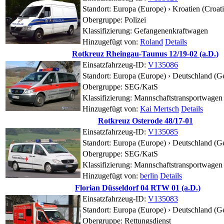
Standort:
Europa (Europe) › Kroatien (Croati
Obergruppe: Polizei
Klassifizierung: Gefangenenkraftwagen
Hinzugefügt von:
Roland
Details
Rotkreuz Rheingau-Taunus 12/19-02 (a.D.)
Einsatzfahrzeug-ID:
V135086
Standort:
Europa (Europe) › Deutschland (G
Obergruppe: SEG/KatS
Klassifizierung: Mannschaftstransportwagen
Hinzugefügt von:
Kai Mertsch
Details
Rotkreuz Osterode 48/17-01
Einsatzfahrzeug-ID:
V135085
Standort:
Europa (Europe) › Deutschland (G
Obergruppe: SEG/KatS
Klassifizierung: Mannschaftstransportwagen
Hinzugefügt von:
berlin
Details
Florian Düsseldorf 04 RTW 01 (a.D.)
Einsatzfahrzeug-ID:
V135083
Standort:
Europa (Europe) › Deutschland (G
Obergruppe: Rettungsdienst