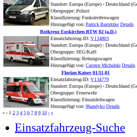
Standort:
Europa (Europe) › Deutschland (
Obergruppe: Polizei
Klassifizierung: Funkstreifenwagen
Hinzugefügt von:
Patrick Barnitzke
Details
Rotkreuz Euskirchen RTW 02 (a.D.)
Einsatzfahrzeug-ID:
V134803
Standort:
Europa (Europe) › Deutschland (G
Obergruppe: SEG/KatS
Klassifizierung: Rettungswagen
Hinzugefügt von:
Carsten Michalski
Details
Florian Kaiser 01/11-01
Einsatzfahrzeug-ID:
V134779
Standort:
Europa (Europe) › Deutschland (G
Obergruppe: Feuerwehr
Klassifizierung: Einsatzleitwagen
Hinzugefügt von:
96andyko
Details
«
‹
1
2
3
4
5
6
7
8
9
10
›
»
Einsatzfahrzeug-Suche