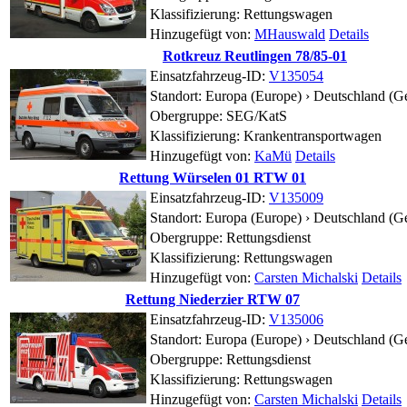
Klassifizierung: Rettungswagen
Hinzugefügt von:
MHauswald
Details
Rotkreuz Reutlingen 78/85-01
Einsatzfahrzeug-ID:
V135054
Standort:
Europa (Europe) › Deutschland (
Obergruppe: SEG/KatS
Klassifizierung: Krankentransportwagen
Hinzugefügt von:
KaMü
Details
Rettung Würselen 01 RTW 01
Einsatzfahrzeug-ID:
V135009
Standort:
Europa (Europe) › Deutschland (G
Obergruppe: Rettungsdienst
Klassifizierung: Rettungswagen
Hinzugefügt von:
Carsten Michalski
Details
Rettung Niederzier RTW 07
Einsatzfahrzeug-ID:
V135006
Standort:
Europa (Europe) › Deutschland (G
Obergruppe: Rettungsdienst
Klassifizierung: Rettungswagen
Hinzugefügt von:
Carsten Michalski
Details