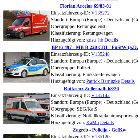
Florian Arcelor 69/83-01
Einsatzfahrzeug-ID:
V135272
Standort:
Europa (Europe) › Deutschland (
Obergruppe: Rettungsdienst
Klassifizierung: Rettungswagen
Hinzugefügt von:
grisu_hb
Details
BP16-497 - MB B 220 CDI - FuStW (a.D.
Einsatzfahrzeug-ID:
V135248
Standort:
Europa (Europe) › Deutschland (G
Obergruppe: Polizei
Klassifizierung: Funkstreifenwagen
Hinzugefügt von:
Patrick Barnitzke
Details
Rotkreuz Zollernalb 68/26
Einsatzfahrzeug-ID:
V135142
Standort:
Europa (Europe) › Deutschland (
Obergruppe: SEG/KatS
Klassifizierung: Notfallkrankentransportwag
Hinzugefügt von:
KaMü
Details
Zagreb - Policija - GefKw
Einsatzfahrzeug-ID:
V135120