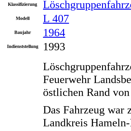
Löschgruppenfahrz
Klassifizierung
L 407
Modell
1964
Baujahr
1993
Indienststellung
Löschgruppenfahrze
Feuerwehr Landsbe
östlichen Rand von
Das Fahrzeug war z
Landkreis Hameln-