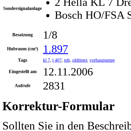
2 Hella KL 7 Dr
Sondersignalanlage
Bosch HO/FSA S
1/8
Besatzung
1.897
Hubraum (cm³)
Tags
kl 7
,
l 407
,
mb
,
oldtimer
,
vorbaupumpe
12.11.2006
Eingestellt am
2831
Aufrufe
Korrektur-Formular
Sollten Sie in den Beschre