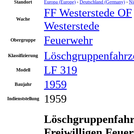
Standort
Europa (Europe)
›
Deutschland (Germany)
›
Ni
FF Westerstede OF
Wache
Westerstede
Feuerwehr
Obergruppe
Löschgruppenfahrz
Klassifizierung
LF 319
Modell
1959
Baujahr
1959
Indienststellung
Löschgruppenfahr
Freiwilligen Feue