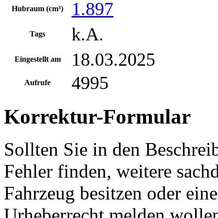
1.897
Hubraum (cm³)
k.A.
Tags
18.03.2025
Eingestellt am
4995
Aufrufe
Korrektur-Formular
Sollten Sie in den Beschre
Fehler finden, weitere sach
Fahrzeug besitzen oder ein
Urheberrecht melden wollen