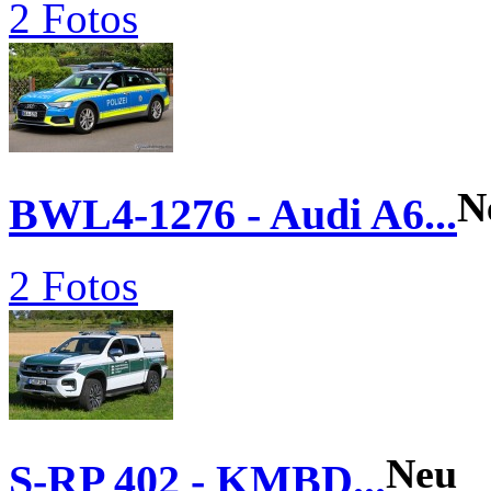
2 Fotos
N
BWL4-1276 - Audi A6...
2 Fotos
Neu
S-RP 402 - KMBD...