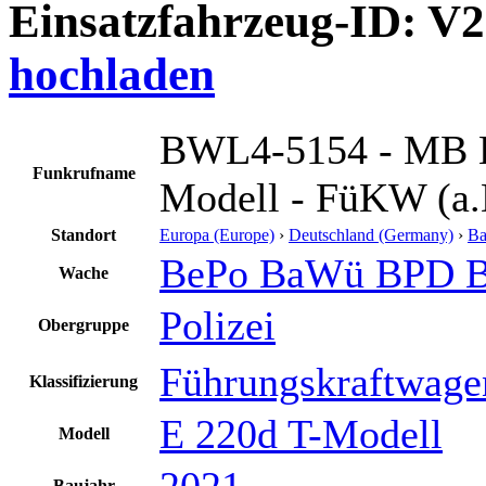
Einsatzfahrzeug-ID: V
hochladen
BWL4-5154 - MB E
Funkrufname
Modell - FüKW (a.
Standort
Europa (Europe)
›
Deutschland (Germany)
›
Ba
BePo BaWü BPD B
Wache
Polizei
Obergruppe
Führungskraftwage
Klassifizierung
E 220d T-Modell
Modell
2021
Baujahr