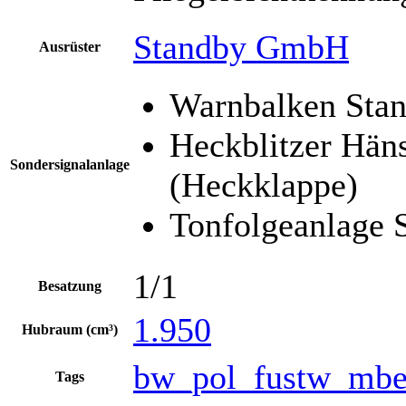
Standby GmbH
Ausrüster
Warnbalken Stan
Heckblitzer Hän
Sondersignalanlage
(Heckklappe)
Tonfolgeanlage 
1/1
Besatzung
1.950
Hubraum (cm³)
bw_pol_fustw_mbe
Tags