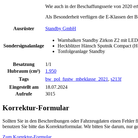
Wie auch in der Beschaffungsserie von 2020 er
Als Besonderheit verfügen die E-Klassen der Be
Ausrüster
Standby GmbH
Warnbalken Standby Zirkon Z2 mit LED
Sondersignalanlage
Heckblitzer Hänsch Sputnik Compact (H
Tonfolgeanlage Standby
Besatzung
1/1
Hubraum (cm³)
1.950
Tags
bw_pol_fustw_mbeklasse_2021
,
s213f
Eingestellt am
18.07.2024
Aufrufe
3015
Korrektur-Formular
Sollten Sie in den Beschreibungen oder Fahrzeugdaten einen Fehler 
benutzen Sie bitte das Korrekturformular. Wir bitten Sie darum, nur
Zum Korrektur-Formular