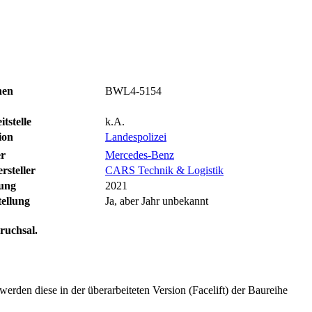
hen
BWL4-5154
tstelle
k.A.
ion
Landespolizei
er
Mercedes-Benz
rsteller
CARS Technik & Logistik
sung
2021
tellung
Ja, aber Jahr unbekannt
Bruchsal.
rden diese in der überarbeiteten Version (Facelift) der Baureihe