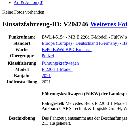
Art & Action (0)
Keine Fotos vorhanden
Einsatzfahrzeug-ID: V204746
Weiteres Fo
Funkrufname
BWL4-5154 - MB E 220d T-Modell - FüKW (a
Standort
Europa (Europe)
›
Deutschland (Germany)
›
Ba
Wache
BePo BaWü BPD Bruchsal
Obergruppe
Polizei
Klassifizierung
Führungskraftwagen
Modell
E 220d T-Modell
Baujahr
2021
Indienststellung
2021
Führungskraftwagen (FüKW) der
Landespo
Fahrgestell:
Mercedes-Benz E 220 d T-Modell
Ausbau:
CARS Technik & Logistik GmbH, W
Beschreibung
Das Fahrzeug entstammt aus der Beschaffungsser
213 ausgeliefert.