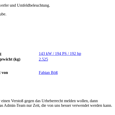
nwerfer und Umfeldbeleuchtung.
ube.
g
143 kW / 194 PS / 192 hp
ewicht (kg)
2.525
t von
Fabian Böß
r einen Verstoß gegen das Urheberrecht melden wollen, dann
 das Admin-Team nur Zeit, die von uns besser verwendet werden kann.