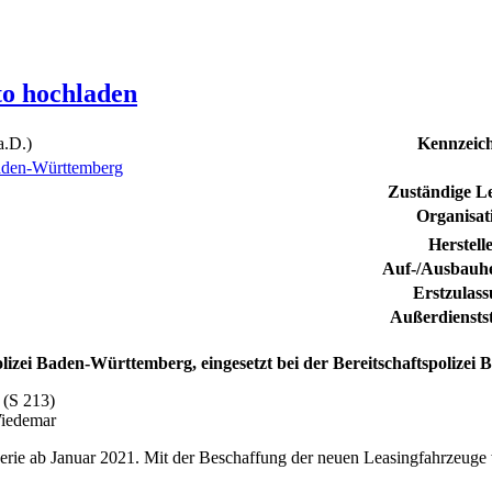
to hochladen
.D.)
Kennzeic
den-Württemberg
Zuständige Lei
Organisat
Herstell
Auf-/Ausbauhe
Erstzulas
Außerdiensts
lizei Baden-Württemberg
,
eingesetzt bei der Bereitschaftspolizei 
 (S 213)
iedemar
ie ab Januar 2021. Mit der Beschaffung der neuen Leasingfahrzeuge we