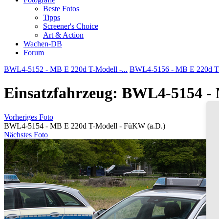
Beste Fotos
Tipps
Screener's Choice
Art & Action
Wachen-DB
Forum
BWL4-5152 - MB E 220d T-Modell -...
BWL4-5156 - MB E 220d T-M
Einsatzfahrzeug: BWL4-5154 - 
Vorheriges Foto
BWL4-5154 - MB E 220d T-Modell - FüKW (a.D.)
Nächstes Foto