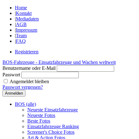
Home
|
Kontakt
|
Mediadaten
|
AGB
|
Impressum
|
Team
|
FAQ
Registrieren
BOS-Fahrzeuge - Einsatzfahrzeuge und Wachen weltweit
Benutzername oder E-Mail
Passwort
Angemeldet bleiben
Passwort vergessen?
BOS (alle)
Neueste Einsatzfahrzeuge
Neueste Fotos
Beste Fotos
Einsatzfahrzeuge Ranking
Screener's Choice Fotos
Art & Action Fotos