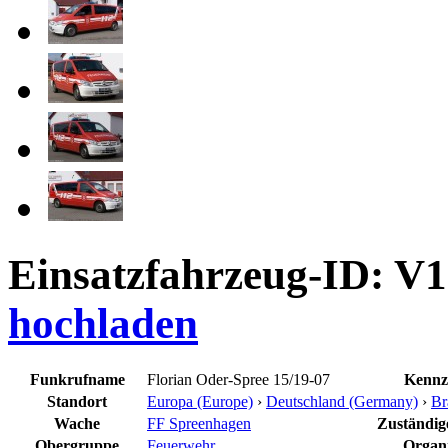
Einsatzfahrzeug-ID: V
hochladen
Funkrufname
Florian Oder-Spree 15/19-07
Kennz
Standort
Europa (Europe)
›
Deutschland (Germany)
›
Br
Wache
FF Spreenhagen
Zuständige
Obergruppe
Feuerwehr
Organi