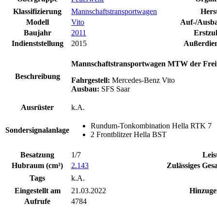
Klassifizierung
Mannschaftstransportwagen
Herst
Modell
Vito
Auf-/Ausba
Baujahr
2011
Erstzu
Indienststellung
2015
Außerdien
Mannschaftstransportwagen MTW der Freiw
Beschreibung
Fahrgestell:
Mercedes-Benz Vito
Ausbau:
SFS Saar
Ausrüster
k.A.
Rundum-Tonkombination Hella RTK 7
Sondersignalanlage
2 Frontblitzer Hella BST
Besatzung
1/7
Leis
Hubraum (cm³)
2.143
Zulässiges Ges
Tags
k.A.
Eingestellt am
21.03.2022
Hinzuge
Aufrufe
4784