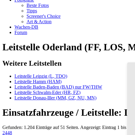
Beste Fotos
Tipps
Screener's Choice
Art & Action
Wachen-DB
Forum
Leitstelle Oderland (FF, LOS,
Weitere Leitstellen
Leitstelle Leipzig (L, TDO)
Leitstelle Hamm (HAM)
Leitstelle Baden-Baden (BAD) nur FW/THW
Leitstelle Schwalm-Eder (HR, FZ)
Leitstelle Donau-Iller (MM, GZ, NU, MN)
Einsatzfahrzeuge / Leitstelle: 
Gefunden: 1.204 Einträge auf 51 Seiten. Angezeigt: Eintrag 1 bis 24.
24
48