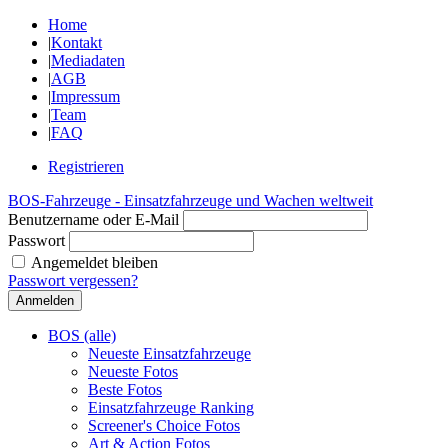
Home
|
Kontakt
|
Mediadaten
|
AGB
|
Impressum
|
Team
|
FAQ
Registrieren
BOS-Fahrzeuge - Einsatzfahrzeuge und Wachen weltweit
Benutzername oder E-Mail
Passwort
Angemeldet bleiben
Passwort vergessen?
BOS (alle)
Neueste Einsatzfahrzeuge
Neueste Fotos
Beste Fotos
Einsatzfahrzeuge Ranking
Screener's Choice Fotos
Art & Action Fotos