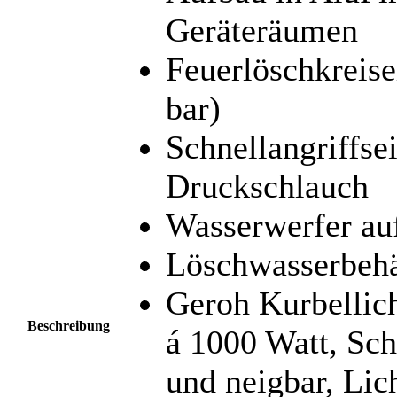
Geräteräumen
Feuerlöschkreise
bar)
Schnellangriffse
Druckschlauch
Wasserwerfer au
Löschwasserbehä
Geroh Kurbellic
Beschreibung
á 1000 Watt, Sch
und neigbar, Lic