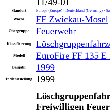
11/49-01
Standort
Europa (Europe)
›
Deutschland (Germany)
›
Sa
FF Zwickau-Mosel
Wache
Feuerwehr
Obergruppe
Löschgruppenfahrz
Klassifizierung
EuroFire FF 135 E
Modell
1999
Baujahr
1999
Indienststellung
Löschgruppenfahr
Freiwilligen Feue