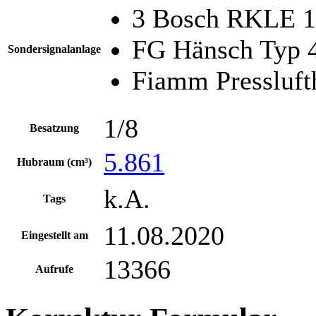
3 Bosch RKLE 15
FG Hänsch Typ 4
Sondersignalanlage
Fiamm Pressluft
1/8
Besatzung
5.861
Hubraum (cm³)
k.A.
Tags
11.08.2020
Eingestellt am
13366
Aufrufe