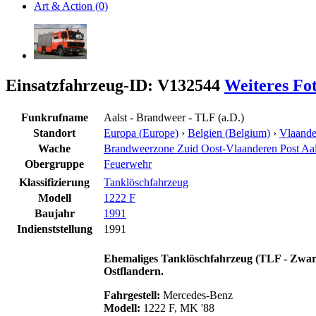
Art & Action (0)
Einsatzfahrzeug-ID: V132544
Weiteres Fo
Funkrufname
Aalst - Brandweer - TLF (a.D.)
Standort
Europa (Europe)
›
Belgien (Belgium)
›
Vlaande
Wache
Brandweerzone Zuid Oost-Vlaanderen Post Aa
Obergruppe
Feuerwehr
Klassifizierung
Tanklöschfahrzeug
Modell
1222 F
Baujahr
1991
Indienststellung
1991
Ehemaliges Tanklöschfahrzeug (TLF -
Zware
Ostflandern.
Fahrgestell:
Mercedes-Benz
Modell:
1222 F, MK '88