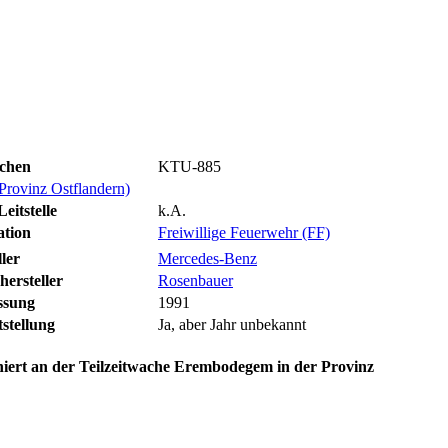
chen
KTU-885
Provinz Ostflandern)
eitstelle
k.A.
ation
Freiwillige Feuerwehr (FF)
ller
Mercedes-Benz
ersteller
Rosenbauer
ssung
1991
stellung
Ja, aber Jahr unbekannt
niert an der Teilzeitwache Erembodegem in der Provinz