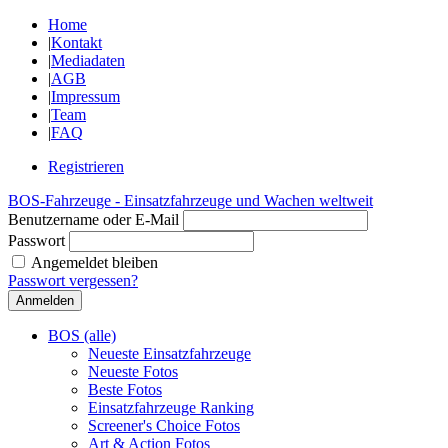
Home
|
Kontakt
|
Mediadaten
|
AGB
|
Impressum
|
Team
|
FAQ
Registrieren
BOS-Fahrzeuge - Einsatzfahrzeuge und Wachen weltweit
Benutzername oder E-Mail
Passwort
Angemeldet bleiben
Passwort vergessen?
BOS (alle)
Neueste Einsatzfahrzeuge
Neueste Fotos
Beste Fotos
Einsatzfahrzeuge Ranking
Screener's Choice Fotos
Art & Action Fotos