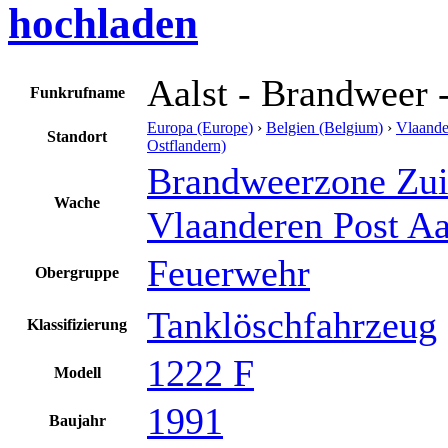
hochladen
Aalst - Brandweer 
Funkrufname
Europa (Europe)
›
Belgien (Belgium)
›
Vlaande
Standort
Ostflandern)
Brandweerzone Zui
Wache
Vlaanderen Post Aa
Feuerwehr
Obergruppe
Tanklöschfahrzeug
Klassifizierung
1222 F
Modell
1991
Baujahr