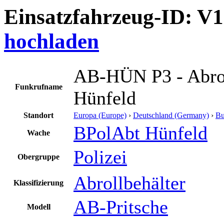
Einsatzfahrzeug-ID: V
hochladen
AB-HÜN P3 - Abrol
Funkrufname
Hünfeld
Standort
Europa (Europe)
›
Deutschland (Germany)
›
Bu
BPolAbt Hünfeld
Wache
Polizei
Obergruppe
Abrollbehälter
Klassifizierung
AB-Pritsche
Modell