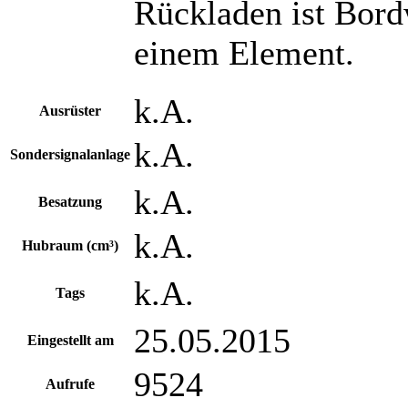
Rückladen ist Bor
einem Element.
k.A.
Ausrüster
k.A.
Sondersignalanlage
k.A.
Besatzung
k.A.
Hubraum (cm³)
k.A.
Tags
25.05.2015
Eingestellt am
9524
Aufrufe