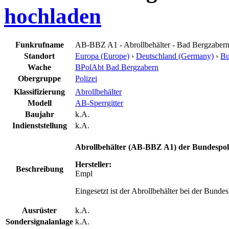
hochladen
Funkrufname
AB-BBZ A1 - Abrollbehälter - Bad Bergzaber
Standort
Europa (Europe)
›
Deutschland (Germany)
›
Bu
Wache
BPolAbt Bad Bergzabern
Obergruppe
Polizei
Klassifizierung
Abrollbehälter
Modell
AB-Sperrgitter
Baujahr
k.A.
Indienststellung
k.A.
Abrollbehälter
(
AB-BBZ A1) der Bundespoli
Hersteller:
Beschreibung
Empl
Eingesetzt ist der Abrollbehälter bei der Bunde
Ausrüster
k.A.
Sondersignalanlage
k.A.