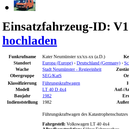
Einsatzfahrzeug-ID: V
hochladen
Funkrufname
Kater Neumünster xx/xx-xx (a.D.)
Ke
Standort
Europa (Europe)
›
Deutschland (Germany)
›
Sc
Wache
Stadt Neumünster - Regieeinheit
Zustän
Obergruppe
SEG/KatS
Or
Klassifizierung
Führungskraftwagen
H
Modell
LT 40 D 4x4
Auf-/Au
Baujahr
1982
Ers
Indienststellung
1982
Außerd
Führungskraftwagen des Katastrophenschutzes
Fahrgestell:
Volkswagen LT 40 4x4