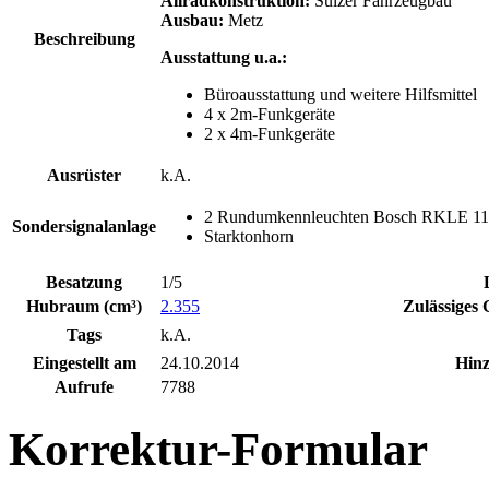
Allradkonstruktion:
Sülzer Fahrzeugbau
Ausbau:
Metz
Beschreibung
Ausstattung u.a.:
Büroausstattung und weitere Hilfsmittel
4 x 2m-Funkgeräte
2 x 4m-Funkgeräte
Ausrüster
k.A.
2 Rundumkennleuchten Bosch RKLE 110 
Sondersignalanlage
Starktonhorn
Besatzung
1/5
Hubraum (cm³)
2.355
Zulässiges 
Tags
k.A.
Eingestellt am
24.10.2014
Hinz
Aufrufe
7788
Korrektur-Formular