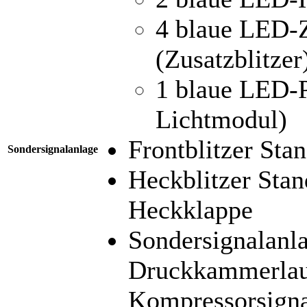
4 blaue LED-
(Zusatzblitzer
1 blaue LED-P
Lichtmodul)
Frontblitzer St
Sondersignalanlage
Heckblitzer Sta
Heckklappe
Sondersignalanl
Druckkammerlaut
Kompressorsigna