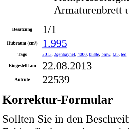
Armaturenbrett 
1/1
Besatzung
1.995
Hubraum (cm³)
Tags
2013
,
2genbaynef
,
4000
,
bl88e
,
bmw
,
f25
,
led
,
22.08.2013
Eingestellt am
22539
Aufrufe
Korrektur-Formular
Sollten Sie in den Beschre