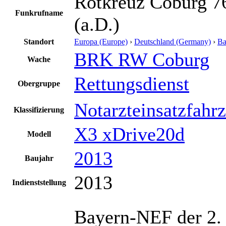
Rotkreuz Coburg 7
Funkrufname
(a.D.)
Standort
Europa (Europe)
›
Deutschland (Germany)
›
Ba
BRK RW Coburg
Wache
Rettungsdienst
Obergruppe
Notarzteinsatzfahr
Klassifizierung
X3 xDrive20d
Modell
2013
Baujahr
2013
Indienststellung
Bayern-NEF der 2. 