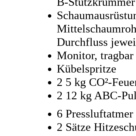
B-Stützkrümmer
Schaumausrüstun
Mittelschaumro
Durchfluss jewei
Monitor, tragbar
Kübelspritze
2 5 kg CO²-Feue
2 12 kg ABC-Pul
6 Pressluftatmer
2 Sätze Hitzesch