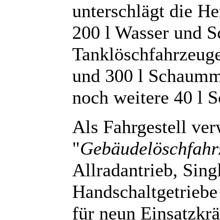
unterschlägt die He
200 l Wasser und S
Tanklöschfahrzeuge
und 300 l Schaumm
noch weitere 40 l S
Als Fahrgestell ve
"
Gebäudelöschfahr
Allradantrieb, Sing
Handschaltgetriebe
für neun Einsatzkrä