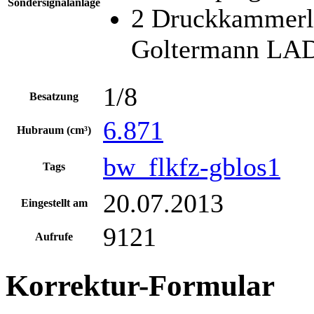
Sondersignalanlage
2 Druckkammerl
Goltermann LA
1/8
Besatzung
6.871
Hubraum (cm³)
bw_flkfz-gblos1
Tags
20.07.2013
Eingestellt am
9121
Aufrufe
Korrektur-Formular