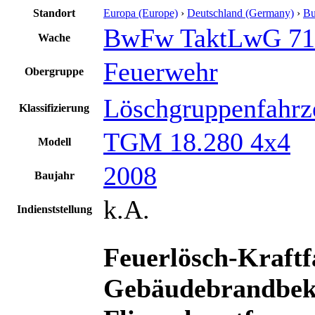
Standort
Europa (Europe)
›
Deutschland (Germany)
›
Bu
BwFw TaktLwG 71
Wache
Feuerwehr
Obergruppe
Löschgruppenfahrz
Klassifizierung
TGM 18.280 4x4
Modell
2008
Baujahr
k.A.
Indienststellung
Feuerlösch-Kraft
Gebäudebrandbek