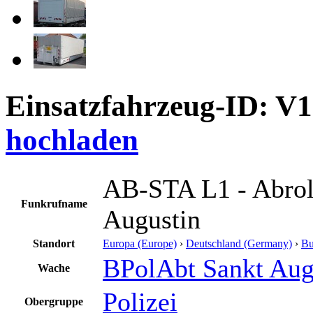
Einsatzfahrzeug-ID: V
hochladen
AB-STA L1 - Abroll
Funkrufname
Augustin
Standort
Europa (Europe)
›
Deutschland (Germany)
›
Bu
BPolAbt Sankt Aug
Wache
Polizei
Obergruppe