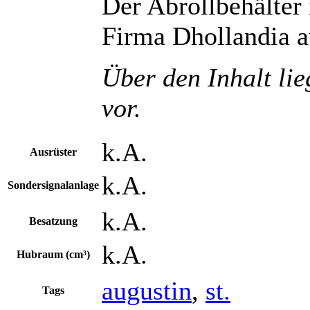
Der Abrollbehälter
Firma Dhollandia au
Über den Inhalt lie
vor.
k.A.
Ausrüster
k.A.
Sondersignalanlage
k.A.
Besatzung
k.A.
Hubraum (cm³)
augustin
,
st.
Tags