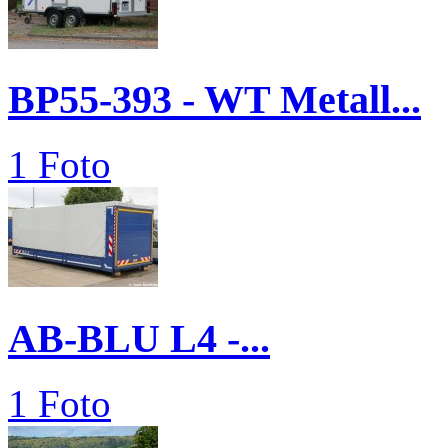
BP55-393 - WT Metall...
1 Foto
AB-BLU L4 -...
1 Foto