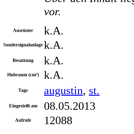
vor.
k.A.
Ausrüster
k.A.
Sondersignalanlage
k.A.
Besatzung
k.A.
Hubraum (cm³)
augustin
,
st.
Tags
08.05.2013
Eingestellt am
12088
Aufrufe