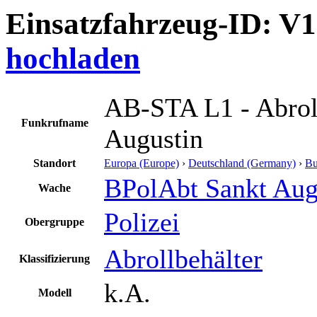
Einsatzfahrzeug-ID: V
hochladen
AB-STA L1 - Abroll
Funkrufname
Augustin
Standort
Europa (Europe)
›
Deutschland (Germany)
›
Bu
BPolAbt Sankt Aug
Wache
Polizei
Obergruppe
Abrollbehälter
Klassifizierung
k.A.
Modell