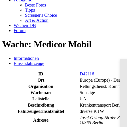
Beste Fotos
Tipps
Screener's Choice
Art & Action
Wachen-DB
Forum
Wache: Medicor Mobil
Informationen
Einsatzfahrzeuge
ID
D42116
Ort
Europa (Europe) ›
Deutsc
Organisation
Rettungsdienst: Kommerzi
Wachenart
Sonstige
Leitstelle
k.A.
Beschreibung
Krankentransport Berlin
Fahrzeuge/Einsatzmittel
diverse KTW
Josef-Orlopp-Straße 89
Adresse
10365 Berlin