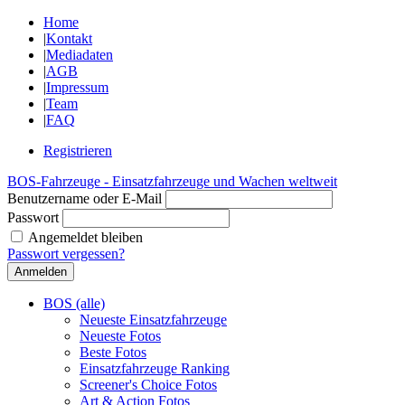
Home
|
Kontakt
|
Mediadaten
|
AGB
|
Impressum
|
Team
|
FAQ
Registrieren
BOS-Fahrzeuge - Einsatzfahrzeuge und Wachen weltweit
Benutzername oder E-Mail
Passwort
Angemeldet bleiben
Passwort vergessen?
BOS (alle)
Neueste Einsatzfahrzeuge
Neueste Fotos
Beste Fotos
Einsatzfahrzeuge Ranking
Screener's Choice Fotos
Art & Action Fotos