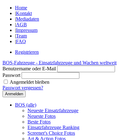
Home
|
Kontakt
|
Mediadaten
|
AGB
|
Impressum
|
Team
|
FAQ
Registrieren
BOS-Fahrzeuge - Einsatzfahrzeuge und Wachen weltweit
Benutzername oder E-Mail
Passwort
Angemeldet bleiben
Passwort vergessen?
BOS (alle)
Neueste Einsatzfahrzeuge
Neueste Fotos
Beste Fotos
Einsatzfahrzeuge Ranking
Screener's Choice Fotos
Art & Action Fotos