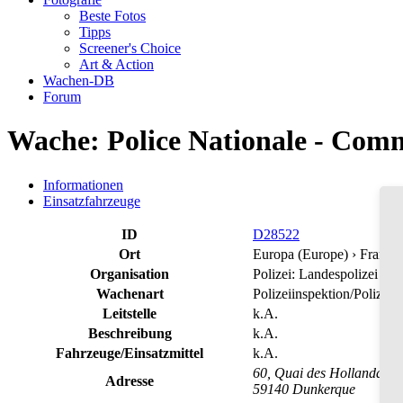
Beste Fotos
Tipps
Screener's Choice
Art & Action
Wachen-DB
Forum
Wache: Police Nationale - Comm
Informationen
Einsatzfahrzeuge
ID
D28522
Ort
Europa (Europe) › Frankr
Organisation
Polizei: Landespolizei
Wachenart
Polizeiinspektion/Polizeir
Leitstelle
k.A.
Beschreibung
k.A.
Fahrzeuge/Einsatzmittel
k.A.
60, Quai des Hollandais
Adresse
59140 Dunkerque