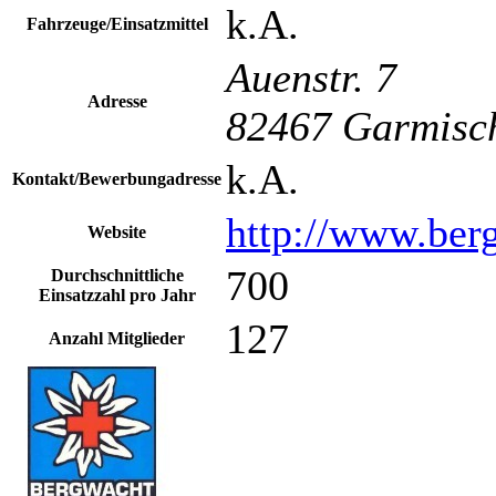
k.A.
Fahrzeuge/Einsatzmittel
Auenstr. 7
Adresse
82467 Garmisch
k.A.
Kontakt/Bewerbungadresse
http://www.berg
Website
700
Durchschnittliche
Einsatzzahl pro Jahr
127
Anzahl Mitglieder