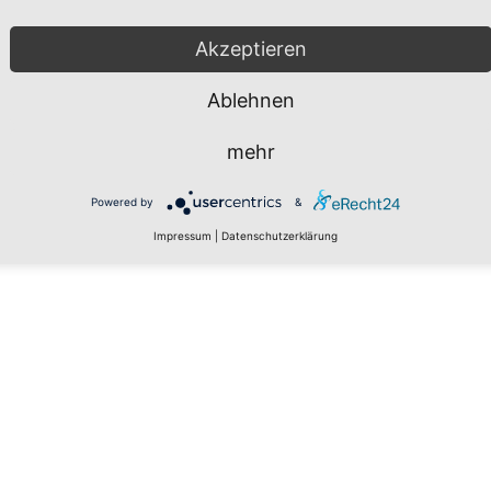
ie Wache nach einer Neubeauftragung an den MHD über.
Akzeptieren
-01 - RTW (24 h)
Ablehnen
mehr
Powered by
&
er.org​​​​​​​
Impressum
|
Datenschutzerklärung
main-kinzig.html