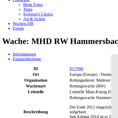
Beste Fotos
Tipps
Screener's Choice
Art & Action
Wachen-DB
Forum
Wache: MHD RW Hammersba
Informationen
Einsatzfahrzeuge
ID
D17096
Ort
Europa (Europe) › Deutschl
Organisation
Rettungsdienst: Malteser Hi
Wachenart
Rettungswache (RW)
Leitstelle
Leitstelle Main-Kinzig (G
Rettungswache Hammersbach (
Der Ende 2012 eingerichtete
Beschreibung
aufgebaut.
Seit Anfang 2014 ist er 24 St