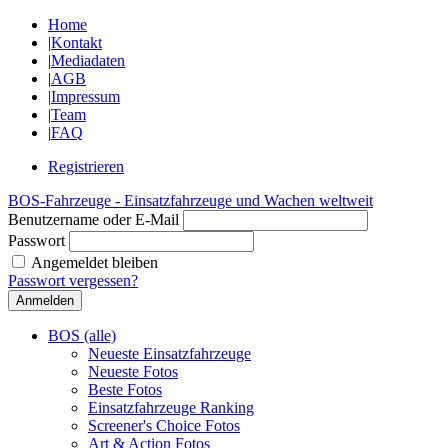
Home
|
Kontakt
|
Mediadaten
|
AGB
|
Impressum
|
Team
|
FAQ
Registrieren
BOS-Fahrzeuge - Einsatzfahrzeuge und Wachen weltweit
Benutzername oder E-Mail
Passwort
Angemeldet bleiben
Passwort vergessen?
BOS (alle)
Neueste Einsatzfahrzeuge
Neueste Fotos
Beste Fotos
Einsatzfahrzeuge Ranking
Screener's Choice Fotos
Art & Action Fotos