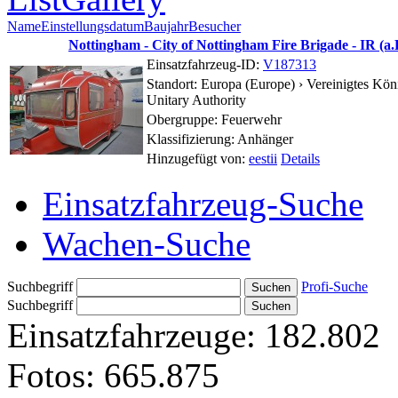
Name
Einstellungsdatum
Baujahr
Besucher
Nottingham - City of Nottingham Fire Brigade - IR (a.
Einsatzfahrzeug-ID:
V187313
Standort:
Europa (Europe) › Vereinigtes Kön
Unitary Authority
Obergruppe: Feuerwehr
Klassifizierung: Anhänger
Hinzugefügt von:
eestii
Details
Einsatzfahrzeug-Suche
Wachen-Suche
Suchbegriff
Profi-Suche
Suchbegriff
Einsatzfahrzeuge:
182.802
Fotos:
665.875