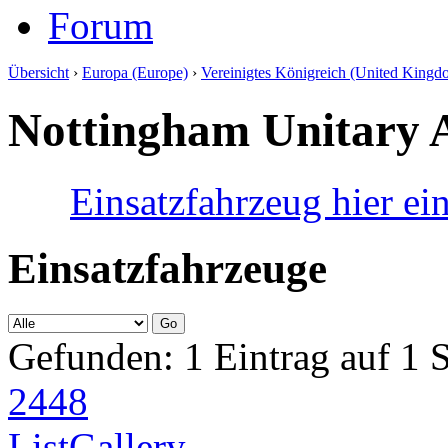
Forum
Übersicht
›
Europa (Europe)
›
Vereinigtes Königreich (United Kingd
Nottingham Unitary 
Einsatzfahrzeug hier ei
Einsatzfahrzeuge
Gefunden: 1 Eintrag auf 1 Se
24
48
List
Gallery