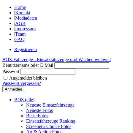
Home
|
Kontakt
|
Mediadaten
|
AGB
|
Impressum
|
Team
|
FAQ
Registrieren
BOS-Fahrzeuge - Einsatzfahrzeuge und Wachen weltweit
Benutzername oder E-Mail
Passwort
Angemeldet bleiben
Passwort vergessen?
BOS (alle)
Neueste Einsatzfahrzeuge
Neueste Fotos
Beste Fotos
Einsatzfahrzeuge Ranking
Screener's Choice Fotos
Art & Action Fotos