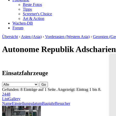
Beste Fotos
Tipps
Screener's Choice
Art & Action
Wachen-DB
Forum
Übersicht
›
Asien (Asia)
›
Vorderasien (Western Asia)
›
Georgien (Ge
Autonome Republik Adscharien 
Einsatzfahrzeuge
Gefunden: 8 Einträge auf 1 Seite. Angezeigt: Eintrag 1 bis 8.
24
48
List
Gallery
Name
Einstellungsdatum
Baujahr
Besucher