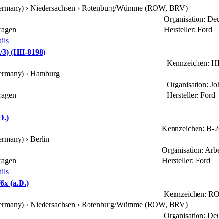
ermany) › Niedersachsen ›
Rotenburg/Wümme (ROW, BRV)
Organisation: De
ragen
Hersteller: Ford
ils
/3) (HH-8198)
Kennzeichen: H
ermany) ›
Hamburg
Organisation: Jo
ragen
Hersteller: Ford
D.)
Kennzeichen: B-
ermany) ›
Berlin
Organisation: Arb
ragen
Hersteller: Ford
ils
6x (a.D.)
Kennzeichen: R
ermany) › Niedersachsen ›
Rotenburg/Wümme (ROW, BRV)
Organisation: De