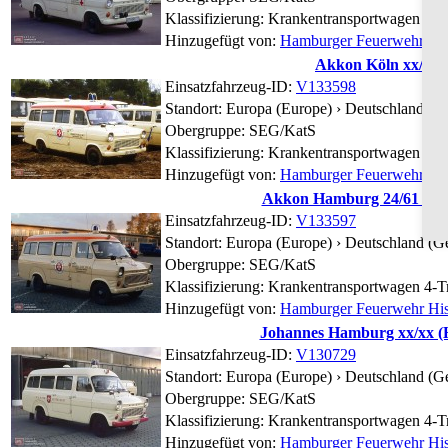
Klassifizierung: Krankentransportwagen 4-T
Hinzugefügt von:
Hamburger Feuerwehr Hist
Akkon Köln xx/xx (
Einsatzfahrzeug-ID:
V133598
Standort:
Europa (Europe) › Deutschland (G
Obergruppe: SEG/KatS
Klassifizierung: Krankentransportwagen 4-T
Hinzugefügt von:
Hamburger Feuerwehr Hist
Akkon Hamburg 24/61 (HH-
Einsatzfahrzeug-ID:
V133597
Standort:
Europa (Europe) › Deutschland (G
Obergruppe: SEG/KatS
Klassifizierung: Krankentransportwagen 4-T
Hinzugefügt von:
Hamburger Feuerwehr Hist
Johannes Hamburg xx/xx (H
Einsatzfahrzeug-ID:
V130729
Standort:
Europa (Europe) › Deutschland (G
Obergruppe: SEG/KatS
Klassifizierung: Krankentransportwagen 4-T
Hinzugefügt von:
Hamburger Feuerwehr Hist