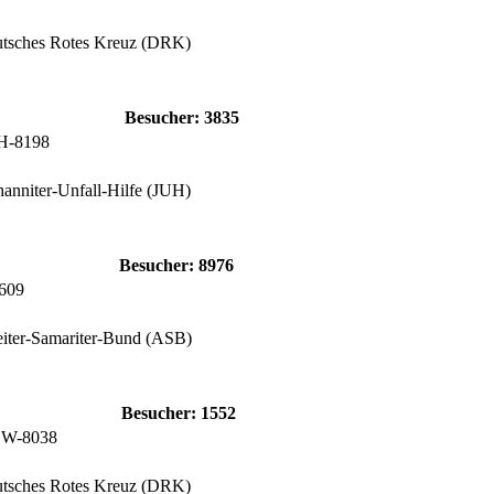
utsches Rotes Kreuz (DRK)
Besucher:
3835
H-8198
hanniter-Unfall-Hilfe (JUH)
Besucher:
8976
2609
eiter-Samariter-Bund (ASB)
Besucher:
1552
OW-8038
utsches Rotes Kreuz (DRK)