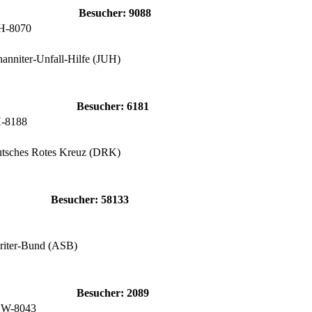
Besucher:
9088
H-8070
hanniter-Unfall-Hilfe (JUH)
Besucher:
6181
H-8188
utsches Rotes Kreuz (DRK)
Besucher:
58133
ariter-Bund (ASB)
Besucher:
2089
OW-8043