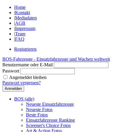
Home
|
Kontakt
|
Mediadaten
|
AGB
|
Impressum
|
Team
|
FAQ
Registrieren
BOS-Fahrzeuge - Einsatzfahrzeuge und Wachen weltweit
Benutzername oder E-Mail
Passwort
Angemeldet bleiben
Passwort vergessen?
BOS (alle)
Neueste Einsatzfahrzeuge
Neueste Fotos
Beste Fotos
Einsatzfahrzeuge Ranking
Screener's Choice Fotos
Art & Action Fotos