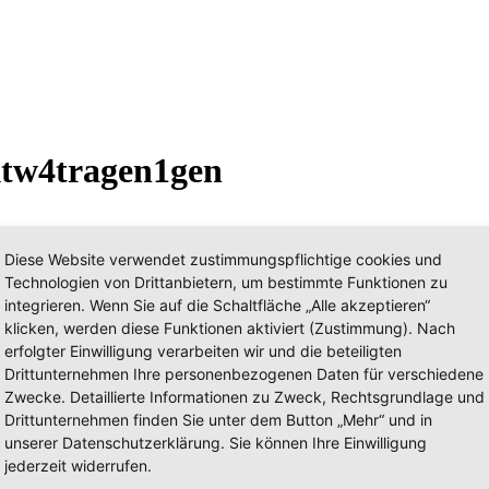
ktw4tragen1gen
Diese Website verwendet zustimmungspflichtige cookies und
-01 (a.D.)
Technologien von Drittanbietern, um bestimmte Funktionen zu
Kennzeichen: PI
integrieren. Wenn Sie auf die Schaltfläche „Alle akzeptieren“
ermany) › Schleswig-Holstein ›
Pinneberg (PI)
klicken, werden diese Funktionen aktiviert (Zustimmung). Nach
Organisation: De
erfolgter Einwilligung verarbeiten wir und die beteiligten
ragen
Hersteller: Ford
Drittunternehmen Ihre personenbezogenen Daten für verschiedene
oriker e.V.
Details
Zwecke. Detaillierte Informationen zu Zweck, Rechtsgrundlage und
xx (a.D.)
Drittunternehmen finden Sie unter dem Button „Mehr“ und in
Kennzeichen: E
unserer Datenschutzerklärung. Sie können Ihre Einwilligung
ermany) › Hessen ›
Odenwaldkreis (ERB)
jederzeit widerrufen.
Organisation: De