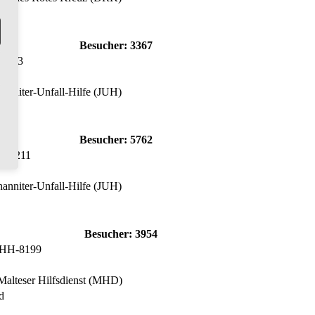
Besucher:
3367
-8473
hanniter-Unfall-Hilfe (JUH)
Besucher:
5762
H-8211
hanniter-Unfall-Hilfe (JUH)
Besucher:
3954
 HH-8199
 Malteser Hilfsdienst (MHD)
d