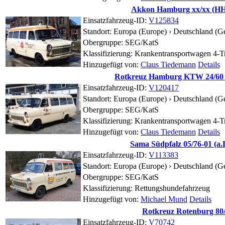
Akkon Hamburg xx/xx (HH-
Einsatzfahrzeug-ID:
V125834
Standort:
Europa (Europe) › Deutschland (G
Obergruppe: SEG/KatS
Klassifizierung: Krankentransportwagen 4-T
Hinzugefügt von:
Claus Tiedemann
Details
Rotkreuz Hamburg KTW 24/60 (
Einsatzfahrzeug-ID:
V120417
Standort:
Europa (Europe) › Deutschland (G
Obergruppe: SEG/KatS
Klassifizierung: Krankentransportwagen 4-T
Hinzugefügt von:
Claus Tiedemann
Details
Sama Südpfalz 05/76-01 (a.
Einsatzfahrzeug-ID:
V113383
Standort:
Europa (Europe) › Deutschland (G
Obergruppe: SEG/KatS
Klassifizierung: Rettungshundefahrzeug
Hinzugefügt von:
Michael Mund
Details
Rotkreuz Rotenburg 80/
Einsatzfahrzeug-ID:
V70742