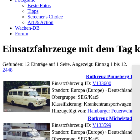
Beste Fotos
Tipps
Screener's Choice
Art & Action
Wachen-DB
Forum
Einsatzfahrzeuge mit dem Tag 
Gefunden: 12 Einträge auf 1 Seite. Angezeigt: Eintrag 1 bis 12.
24
48
Rotkreuz Pinneberg 10/85
Einsatzfahrzeug-ID:
V133600
Standort:
Europa (Europe) › Deutschland (G
Obergruppe: SEG/KatS
Klassifizierung: Krankentransportwagen 4-T
Hinzugefügt von:
Hamburger Feuerwehr Hist
Rotkreuz Michelstadt xx/
Einsatzfahrzeug-ID:
V133599
Standort:
Europa (Europe) › Deutschland (G
Obergruppe: SEG/KatS