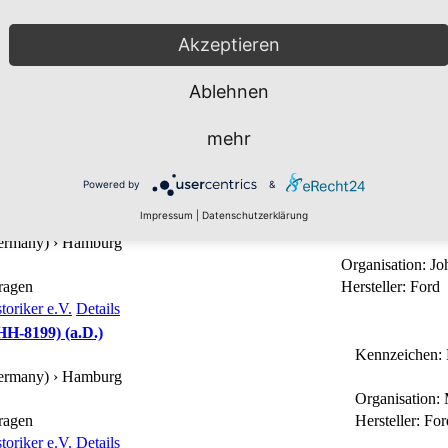
ragen
Hersteller: Ford
oriker e.V.
Details
Akzeptieren
a.D.)
Kennzeichen: K
Ablehnen
ermany) › Nordrhein-Westfalen ›
Köln (K)
Organisation: Jo
mehr
ragen
Hersteller: Ford
oriker e.V.
Details
Powered by
&
8211) (a.D.)
Impressum
|
Datenschutzerklärung
Kennzeichen: H
ermany) ›
Hamburg
Organisation: Jo
ragen
Hersteller: Ford
oriker e.V.
Details
H-8199) (a.D.)
Kennzeichen:
ermany) ›
Hamburg
Organisation:
ragen
Hersteller: For
oriker e.V.
Details