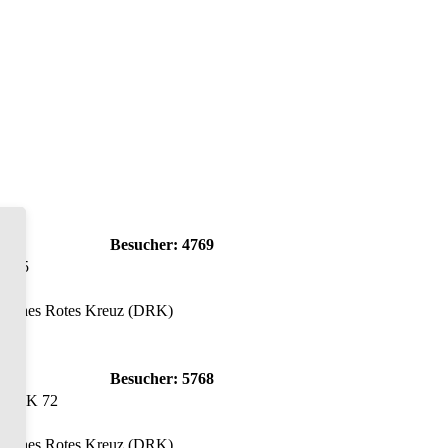
Besucher:
4769
-5005
utsches Rotes Kreuz (DRK)
Besucher:
5768
RB-RK 72
utsches Rotes Kreuz (DRK)