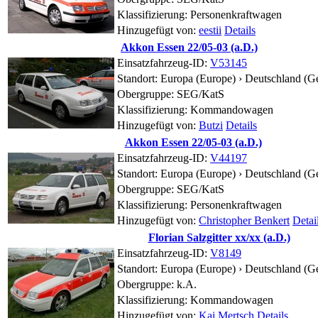
Klassifizierung: Personenkraftwagen
Hinzugefügt von:
eestii
Details
Akkon Essen 22/05-03 (a.D.)
Einsatzfahrzeug-ID:
V53145
Standort:
Europa (Europe) › Deutschland (G
Obergruppe: SEG/KatS
Klassifizierung: Kommandowagen
Hinzugefügt von:
Butzi
Details
Akkon Essen 22/05-03 (a.D.)
Einsatzfahrzeug-ID:
V44197
Standort:
Europa (Europe) › Deutschland (G
Obergruppe: SEG/KatS
Klassifizierung: Personenkraftwagen
Hinzugefügt von:
Christopher Benkert
Detai
Florian Salzgitter xx/xx (a.D.)
Einsatzfahrzeug-ID:
V8149
Standort:
Europa (Europe) › Deutschland (G
Obergruppe:
k.A.
Klassifizierung: Kommandowagen
Hinzugefügt von:
Kai Mertsch
Details