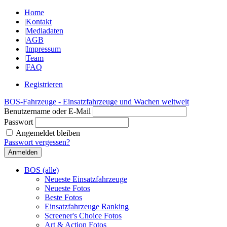
Home
|
Kontakt
|
Mediadaten
|
AGB
|
Impressum
|
Team
|
FAQ
Registrieren
BOS-Fahrzeuge - Einsatzfahrzeuge und Wachen weltweit
Benutzername oder E-Mail
Passwort
Angemeldet bleiben
Passwort vergessen?
BOS (alle)
Neueste Einsatzfahrzeuge
Neueste Fotos
Beste Fotos
Einsatzfahrzeuge Ranking
Screener's Choice Fotos
Art & Action Fotos