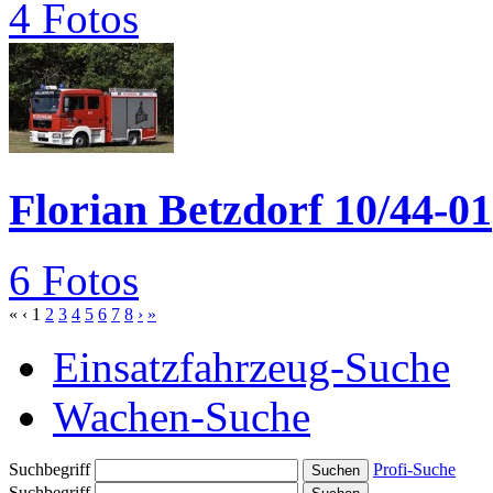
4 Fotos
Florian Betzdorf 10/44-01
6 Fotos
«
‹
1
2
3
4
5
6
7
8
›
»
Einsatzfahrzeug-Suche
Wachen-Suche
Suchbegriff
Profi-Suche
Suchbegriff