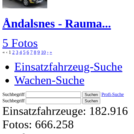
Åndalsnes - Rauma...
5 Fotos
«
‹
1
2
3
4
5
6
7
8
9
10
›
»
Einsatzfahrzeug-Suche
Wachen-Suche
Suchbegriff
Profi-Suche
Suchbegriff
Einsatzfahrzeuge:
182.916
Fotos:
666.258