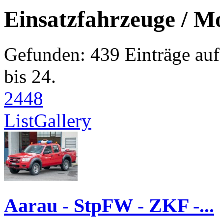
Einsatzfahrzeuge / M
Gefunden: 439 Einträge auf 
bis 24.
24
48
List
Gallery
Aarau - StpFW - ZKF -...