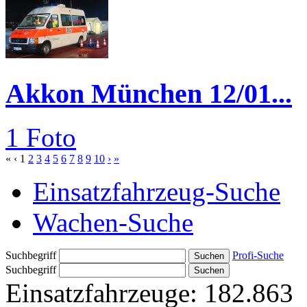
Akkon München 12/01...
1 Foto
«
‹
1
2
3
4
5
6
7
8
9
10
›
»
Einsatzfahrzeug-Suche
Wachen-Suche
Suchbegriff
Profi-Suche
Suchbegriff
Einsatzfahrzeuge:
182.863