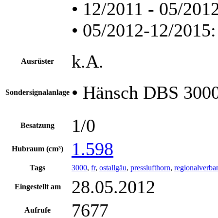
• 12/2011 - 05/20
• 05/2012-12/2015:
k.A.
Ausrüster
• Hänsch DBS 300
Sondersignalanlage
1/0
Besatzung
1.598
Hubraum (cm³)
Tags
3000
,
fr
,
ostallgäu
,
presslufthorn
,
regionalverba
28.05.2012
Eingestellt am
7677
Aufrufe