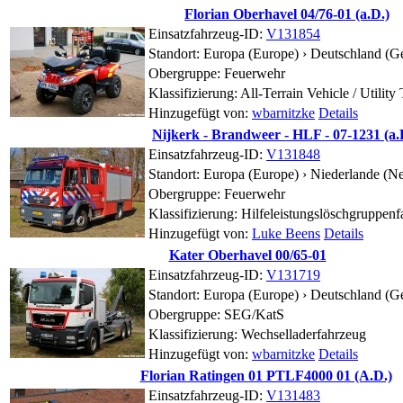
Florian Oberhavel 04/76-01 (a.D.)
Einsatzfahrzeug-ID:
V131854
Standort:
Europa (Europe) › Deutschland (G
Obergruppe: Feuerwehr
Klassifizierung: All-Terrain Vehicle / Utility
Hinzugefügt von:
wbarnitzke
Details
Nijkerk - Brandweer - HLF - 07-1231 (a.
Einsatzfahrzeug-ID:
V131848
Standort:
Europa (Europe) › Niederlande (Ne
Obergruppe: Feuerwehr
Klassifizierung: Hilfeleistungslöschgruppen
Hinzugefügt von:
Luke Beens
Details
Kater Oberhavel 00/65-01
Einsatzfahrzeug-ID:
V131719
Standort:
Europa (Europe) › Deutschland (G
Obergruppe: SEG/KatS
Klassifizierung: Wechselladerfahrzeug
Hinzugefügt von:
wbarnitzke
Details
Florian Ratingen 01 PTLF4000 01 (A.D.)
Einsatzfahrzeug-ID:
V131483