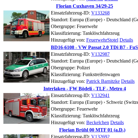
Florian Cuxhaven 34/29-25
Einsatzfahrzeug-ID:
V133268
Standort:
Europa (Europe) › Deutschland (G
Obergruppe: Feuerwehr
Klassifizierung: Tanklöschfahrzeug
Hinzugefügt von:
FeuerwehrStotel
Details
BD16-6108 - VW Passat 2.0 TDi B7 - Fu
Einsatzfahrzeug-ID:
V132987
Standort:
Europa (Europe) › Deutschland (
Obergruppe: Polizei
Klassifizierung: Funkstreifenwagen
Hinzugefügt von:
Patrick Barnitzke
Details
Interlaken - FW Bödeli - TLF - Metro 4
Einsatzfahrzeug-ID:
V132941
Standort:
Europa (Europe) › Schweiz (Switze
Obergruppe: Feuerwehr
Klassifizierung: Tanklöschfahrzeug
Hinzugefügt von:
Beckelchen
Details
Florian Brühl 00 MTF 01 (a.D.)
Einsatzfahrzeug-ID:
V132692