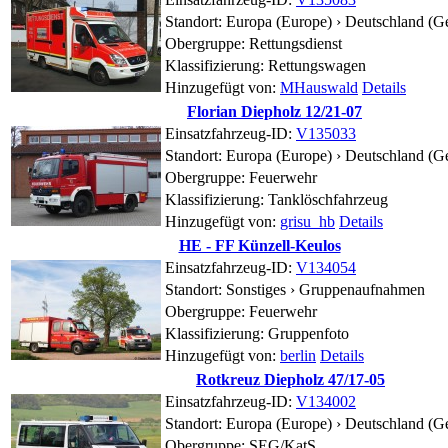
Standort:
Europa (Europe) › Deutschland (G
Obergruppe: Rettungsdienst
Klassifizierung: Rettungswagen
Hinzugefügt von:
MHauswald
Details
Florian Diepholz 12/21-07
Einsatzfahrzeug-ID:
V135033
Standort:
Europa (Europe) › Deutschland (G
Obergruppe: Feuerwehr
Klassifizierung: Tanklöschfahrzeug
Hinzugefügt von:
grisu_hb
Details
HE - FF Künzell-Keulos
Einsatzfahrzeug-ID:
V134054
Standort:
Sonstiges ›
Gruppenaufnahmen
Obergruppe: Feuerwehr
Klassifizierung: Gruppenfoto
Hinzugefügt von:
berlin
Details
Rotkreuz Diepholz 47/17-05
Einsatzfahrzeug-ID:
V134002
Standort:
Europa (Europe) › Deutschland (G
Obergruppe: SEG/KatS