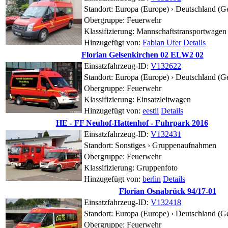
Standort:
Europa (Europe) › Deutschland (G
Obergruppe: Feuerwehr
Klassifizierung: Mannschaftstransportwagen
Hinzugefügt von:
Fabian Ufer
Details
Florian Gelsenkirchen 02 ELW2 02
Einsatzfahrzeug-ID:
V132622
Standort:
Europa (Europe) › Deutschland (G
Obergruppe: Feuerwehr
Klassifizierung: Einsatzleitwagen
Hinzugefügt von:
eestii
Details
HE - FF Neuhof-Hattenhof - Fuhrpark 2016
Einsatzfahrzeug-ID:
V132431
Standort:
Sonstiges ›
Gruppenaufnahmen
Obergruppe: Feuerwehr
Klassifizierung: Gruppenfoto
Hinzugefügt von:
berlin
Details
Florian Osnabrück 94/17-01
Einsatzfahrzeug-ID:
V132418
Standort:
Europa (Europe) › Deutschland (G
Obergruppe: Feuerwehr