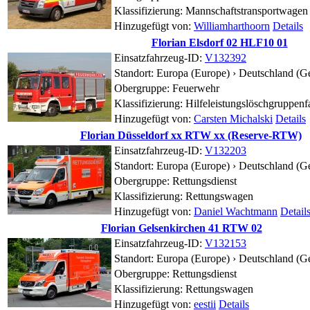
Klassifizierung: Mannschaftstransportwagen
Hinzugefügt von:
Williamharthoorn
Details
Florian Elsdorf 02 HLF10 01
Einsatzfahrzeug-ID:
V132392
Standort:
Europa (Europe) › Deutschland (G
Obergruppe: Feuerwehr
Klassifizierung: Hilfeleistungslöschgruppen
Hinzugefügt von:
Carsten Michalski
Details
Florian Düsseldorf xx RTW xx (Reserve-RTW)
Einsatzfahrzeug-ID:
V132203
Standort:
Europa (Europe) › Deutschland (G
Obergruppe: Rettungsdienst
Klassifizierung: Rettungswagen
Hinzugefügt von:
Daniel Wachtmann
Detail
Florian Gelsenkirchen 41 RTW 02
Einsatzfahrzeug-ID:
V132153
Standort:
Europa (Europe) › Deutschland (G
Obergruppe: Rettungsdienst
Klassifizierung: Rettungswagen
Hinzugefügt von:
eestii
Details