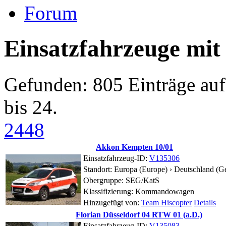
Forum
Einsatzfahrzeuge mit
Gefunden: 805 Einträge auf 
bis 24.
24
48
Akkon Kempten 10/01
Einsatzfahrzeug-ID:
V135306
Standort:
Europa (Europe) › Deutschland (G
Obergruppe: SEG/KatS
Klassifizierung: Kommandowagen
Hinzugefügt von:
Team Hiscopter
Details
Florian Düsseldorf 04 RTW 01 (a.D.)
Einsatzfahrzeug-ID:
V135083