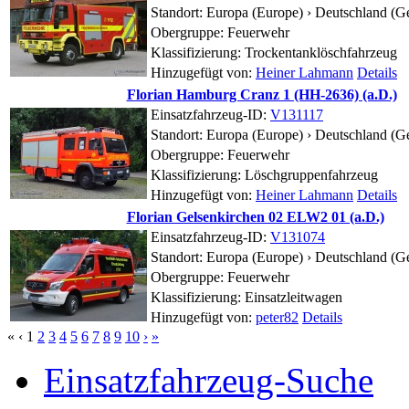
Standort:
Europa (Europe) › Deutschland (G
Obergruppe: Feuerwehr
Klassifizierung: Trockentanklöschfahrzeug
Hinzugefügt von:
Heiner Lahmann
Details
Florian Hamburg Cranz 1 (HH-2636) (a.D.)
Einsatzfahrzeug-ID:
V131117
Standort:
Europa (Europe) › Deutschland (G
Obergruppe: Feuerwehr
Klassifizierung: Löschgruppenfahrzeug
Hinzugefügt von:
Heiner Lahmann
Details
Florian Gelsenkirchen 02 ELW2 01 (a.D.)
Einsatzfahrzeug-ID:
V131074
Standort:
Europa (Europe) › Deutschland (G
Obergruppe: Feuerwehr
Klassifizierung: Einsatzleitwagen
Hinzugefügt von:
peter82
Details
«
‹
1
2
3
4
5
6
7
8
9
10
›
»
Einsatzfahrzeug-Suche