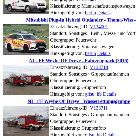
Klassifizierung: Mannschaftstransportwagen
Hinzugefügt von:
berlin
Details
Mitsubishi Plug-In Hybrid Outlander - Thoma-Wiss
Einsatzfahrzeug-ID:
V134001
Standort:
Sonstiges ›
Leih-, Messe- und Vorf
Obergruppe: Feuerwehr
Klassifizierung: Vorausrüstwagen
Hinzugefügt von:
berlin
Details
NI - FF Weyhe OF Dreye - Fahrzeugpark (2016)
Einsatzfahrzeug-ID:
V133718
Standort:
Sonstiges ›
Gruppenaufnahmen
Obergruppe: Feuerwehr
Klassifizierung: Gruppenfoto
Hinzugefügt von:
grisu_hb
Details
NI - FF Weyhe OF Dreye - Wasserrettungsgruppe
Einsatzfahrzeug-ID:
V133711
Standort:
Sonstiges ›
Gruppenaufnahmen
Obergruppe: Feuerwehr
Klassifizierung: Gruppenfoto
Hinzugefügt von:
grisu_hb
Details