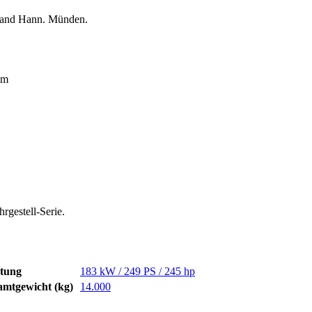
band Hann. Münden.
mm
rgestell-Serie.
stung
183 kW / 249 PS / 245 hp
amtgewicht (kg)
14.000