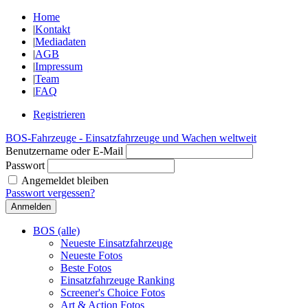
Home
|
Kontakt
|
Mediadaten
|
AGB
|
Impressum
|
Team
|
FAQ
Registrieren
BOS-Fahrzeuge - Einsatzfahrzeuge und Wachen weltweit
Benutzername oder E-Mail
Passwort
Angemeldet bleiben
Passwort vergessen?
BOS (alle)
Neueste Einsatzfahrzeuge
Neueste Fotos
Beste Fotos
Einsatzfahrzeuge Ranking
Screener's Choice Fotos
Art & Action Fotos