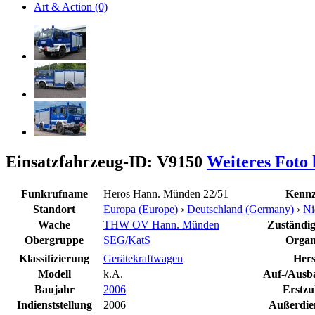
Art & Action (0)
Einsatzfahrzeug-ID: V9150
Weiteres Foto
Funkrufname
Heros Hann. Münden 22/51
Kennz
Standort
Europa (Europe)
›
Deutschland (Germany)
›
Ni
Wache
THW OV Hann. Münden
Zuständige
Obergruppe
SEG/KatS
Organ
Klassifizierung
Gerätekraftwagen
Hers
Modell
k.A.
Auf-/Ausba
Baujahr
2006
Erstzu
Indienststellung
2006
Außerdien