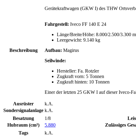
Gerätekraftwagen (GKW I) des THW Ortsver
Fahrgestell:
Iveco FF 140 E 24
Länge/Breite/Höhe: 8.000/2.500/3.300 
Leergewicht: 9.140 kg
Beschreibung
Aufbau:
Magirus
Seilwinde:
Hersteller: Fa. Rotzler
Zugkraft vorn: 5 Tonnen
Zugkraft hinten: 10 Tonnen
Einer der letzten 25 GKW I auf dieser Iveco-Fah
Ausrüster
k.A.
Sondersignalanlage
k.A.
Besatzung
1/8
Lei
Hubraum (cm³)
5.880
Zulässiges Ges
Tags
k.A.