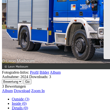
Fotografen-Infos:
Profil
Bilder
Album
Aufnahme:
2024
Downloads:
3
3 Bewertungen
Album
Download
Zoom In
Outside (3)
Inside (0)
Details (0)