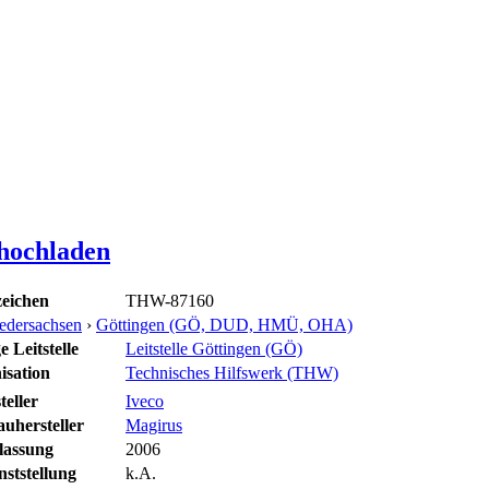
 hochladen
eichen
THW-87160
edersachsen
›
Göttingen (GÖ, DUD, HMÜ, OHA)
 Leitstelle
Leitstelle Göttingen (GÖ)
isation
Technisches Hilfswerk (THW)
teller
Iveco
uhersteller
Magirus
lassung
2006
ststellung
k.A.