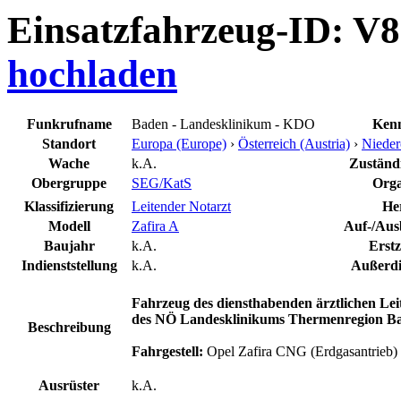
Einsatzfahrzeug-ID: V
hochladen
Funkrufname
Baden - Landesklinikum - KDO
Kenn
Standort
Europa (Europe)
›
Österreich (Austria)
›
Nieder
Wache
k.A.
Zuständi
Obergruppe
SEG/KatS
Orga
Klassifizierung
Leitender Notarzt
Her
Modell
Zafira A
Auf-/Aus
Baujahr
k.A.
Erst
Indienststellung
k.A.
Außerdi
Fahrzeug des diensthabenden ärztlichen Lei
des NÖ Landesklinikums Thermenregion B
Beschreibung
Fahrgestell:
Opel Zafira CNG (Erdgasantrieb)
Ausrüster
k.A.