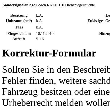
Sondersignalanlage
Bosch RKLE 110 Drehspiegelleuchte
Besatzung
k.A.
Le
Hubraum (cm³)
k.A.
Zulässiges G
Tags
k.A.
Eingestellt am
18.11.2010
Hinzu
Aufrufe
5116
Korrektur-Formular
Sollten Sie in den Beschre
Fehler finden, weitere sach
Fahrzeug besitzen oder ein
Urheberrecht melden wollen