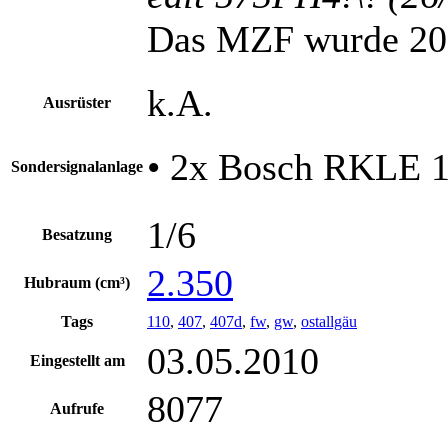
Das MZF wurde 201
k.A.
Ausrüster
• 2x Bosch RKLE 1
Sondersignalanlage
1/6
Besatzung
2.350
Hubraum (cm³)
Tags
110
,
407
,
407d
,
fw
,
gw
,
ostallgäu
03.05.2010
Eingestellt am
8077
Aufrufe