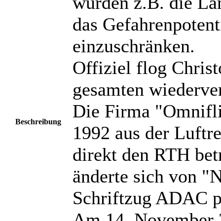
wurden z.B. die L
das Gefahrenpotent
einzuschränken.
Offiziel flog Chris
gesamten wiederver
Die Firma "Omnifli
Beschreibung
1992 aus der Luftr
direkt den RTH bet
änderte sich von 
Schriftzug ADAC p
Am 14. November 