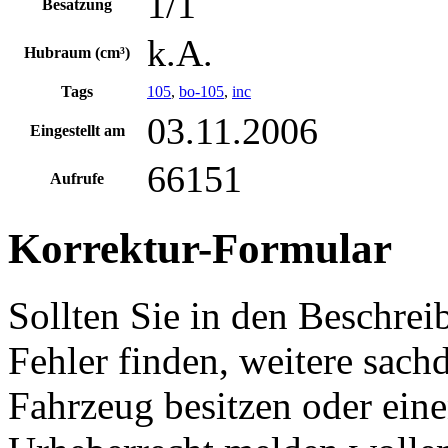
1/1
Besatzung
k.A.
Hubraum (cm³)
Tags
105
,
bo-105
,
inc
03.11.2006
Eingestellt am
66151
Aufrufe
Korrektur-Formular
Sollten Sie in den Beschre
Fehler finden, weitere sach
Fahrzeug besitzen oder ein