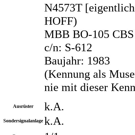
N4573T [eigentlic
HOFF)
MBB BO-105 CBS
c/n: S-612
Baujahr: 1983
(Kennung als Museu
nie mit dieser Ken
k.A.
Ausrüster
k.A.
Sondersignalanlage