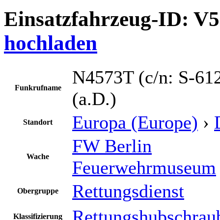
Einsatzfahrzeug-ID: V
hochladen
N4573T (c/n: S-61
Funkrufname
(a.D.)
Europa (Europe)
›
Standort
FW Berlin
Wache
Feuerwehrmuseum
Rettungsdienst
Obergruppe
Rettungshubschrau
Klassifizierung